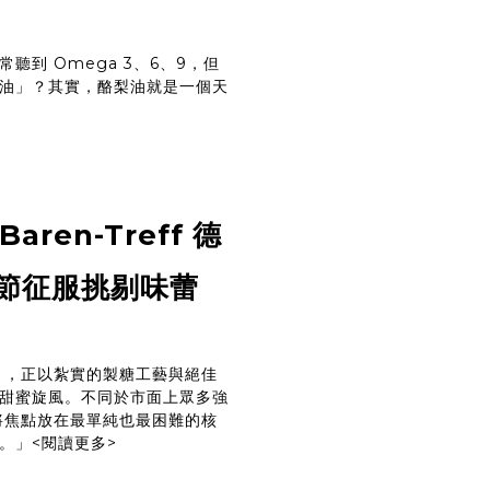
到 Omega 3、6、9，但
油」？其實，酪梨油就是一個天
en-Treff 德
節征服挑剔味蕾
對熊），正以紮實的製糖工藝與絕佳
甜蜜旋風。不同於市面上眾多強
f 將焦點放在最單純也最困難的核
。」
<閱讀更多>