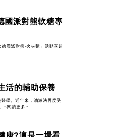
f 德國派對熊軟糖專
o德國派對熊‧夾夾購」活動享超
生活的輔助保養
育吠陀醫學。近年來，油漱法再度受
。
<閱讀更多>
健康?這是一場看