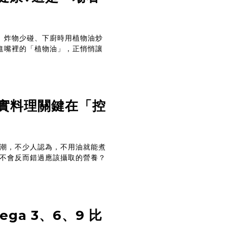
、炸物少碰、下廚時用植物油炒
進嘴裡的「植物油」，正悄悄讓
實料理關鍵在「控
潮，不少人認為，不用油就能煮
不會反而錯過應該攝取的營養？
ga 3、6、9 比