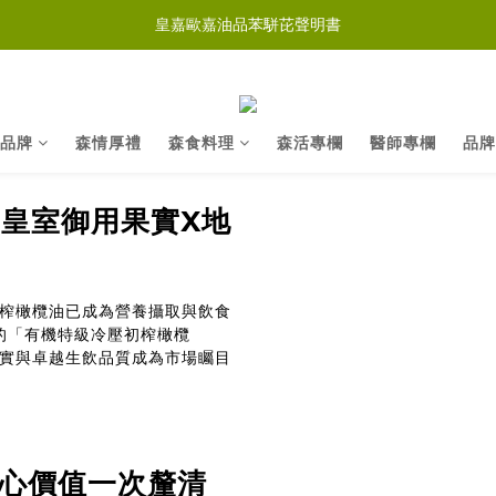
皇嘉歐嘉油品苯駢芘聲明書
品牌
森情厚禮
森食料理
森活專欄
醫師專欄
品牌
牙皇室御用果實X地
榨橄欖油已成為營養攝取與飲食
園的「有機特級冷壓初榨橄欖
實與卓越生飲品質成為市場矚目
核心價值一次釐清