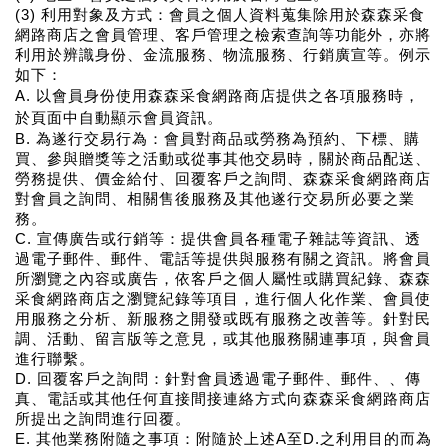
(3) 利用對象及方式：會員之個人資料蒐集除用於森森采食
網路商店之會員管理、客戶管理之檢索查詢等功能外，亦將
利用於辨識身份、金流服務、物流服務、行銷廣宣等。例示
如下：
A. 以會員身份使用森森采食網路商店提供之各項服務時，
於頁面中自動顯示會員資訊。
B. 為遂行交易行為：會員對商品或勞務為預約、下標、購
買、參與贈獎等之活動或從事其他交易時，關於商品配送、
勞務提供、價金給付、回覆客戶之詢問、森森采食網路商店
對會員之詢問、相關售後服務及其他遂行交易所必要之業
務。
C. 宣傳廣告或行銷等：提供會員各種電子雜誌等資訊、透
過電子郵件、郵件、電話等提供與服務有關之資訊。將會員
所瀏覽之內容或廣告，依客戶之個人屬性或購買紀錄、森森
采食網路商店之瀏覽紀錄等項目，進行個人化作業、會員使
用服務之分析、新服務之開發或既有服務之改善等。針對民
調、活動、留言版等之意見，或其他服務關連事項，與會員
進行聯繫。
D. 回覆客戶之詢問：針對會員透過電子郵件、郵件、、傳
真、電話或其他任何直接間接連絡方式向森森采食網路商店
所提出之詢問進行回覆。
E. 其他業務附隨之事項：附隨於上述A至D.之利用目的而為