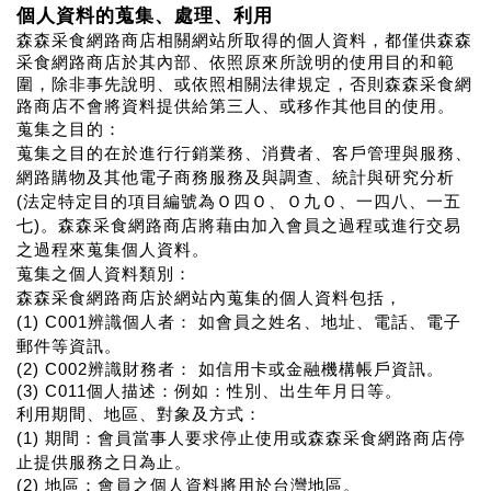
個人資料的蒐集、處理、利用
森森采食網路商店相關網站所取得的個人資料，都僅供森森
采食網路商店於其內部、依照原來所說明的使用目的和範
圍，除非事先說明、或依照相關法律規定，否則森森采食網
路商店不會將資料提供給第三人、或移作其他目的使用。
蒐集之目的：
蒐集之目的在於進行行銷業務、消費者、客戶管理與服務、
網路購物及其他電子商務服務及與調查、統計與研究分析
(法定特定目的項目編號為Ｏ四Ｏ、Ｏ九Ｏ、一四八、一五
七)。森森采食網路商店將藉由加入會員之過程或進行交易
之過程來蒐集個人資料。
蒐集之個人資料類別：
森森采食網路商店於網站內蒐集的個人資料包括，
(1) C001辨識個人者： 如會員之姓名、地址、電話、電子
郵件等資訊。
(2) C002辨識財務者： 如信用卡或金融機構帳戶資訊。
(3) C011個人描述：例如：性別、出生年月日等。
利用期間、地區、對象及方式：
(1) 期間：會員當事人要求停止使用或森森采食網路商店停
止提供服務之日為止。
(2) 地區：會員之個人資料將用於台灣地區。