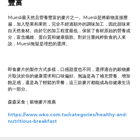
豐富
Muesli
最天然且營養豐富的麥片之一。
Muesli
是將穀物直接壓
扁，加入堅果和果乾，完全不經過額外的調味加工，因此甜味來
自天然食材。由於它的加工程度最低，保留了食材原始的營養成
分，富含纖維、蛋白質和健康脂肪。對於注重純粹飲食的人來
說，
Muesli
無疑是理想的選擇。
即食麥片的製作方式多樣，口感甜度也不同，選擇適合的
穀物麥
片
取決於你的健康需求和口味偏好。無論是為了補充營養、增加
飽足感，還是為了輕鬆的早餐，這三款麥片都能成為你健康生活
的一部分。
森森采食｜穀物麥片推薦
https://www.wko.com.tw/categories/healthy-and-
nutritious-breakfast