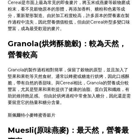
Cereal
是市面上最為常見的即食麥片，將玉米或燕麥等穀物磨成
粉末，看不見穀物原本的形體，再添加香料、糖粉和色素等成
分，重新塑形製造。由於加工程度較高，許多原本的營養素在製
作過程中流失，因此營養價值較低，但由於
Cereal
外型多變口味
豐富，成為最受歡迎的麥片。
Granola(
烘烤酥脆穀
)
：較為天然，
營養較高
Granola
的製作過程相對簡單，保留了穀物的原型，並且加入了
堅果和果乾等天然食材。通常以蜂蜜或糖進行烘烤，因此口感酥
脆，帶有自然的香甜味。與
Cereal
相比，
Granola
的營養成分較
豐富，尤其是堅果和果乾提供了健康的油脂、蛋白質和纖維，有
助於維持飽足感。 但由於烘烤過程中常會加入糖分，因此還是需
要留意它的熱量和糖分含量。
斯佩爾特小麥蜂蜜香穀片
Muesli(
原味燕麥
)
：最天然，營養最