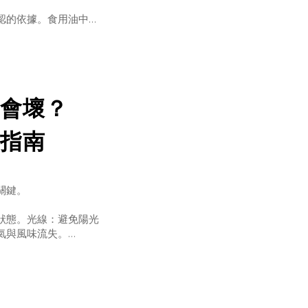
認的依據。食用油中的
BaP）並不是食品刻意添加
製程條件控管不佳時形
一種油產生疑慮，更重
會壞？
指南
關鍵。
狀態。光線：避免陽光
氣與風味流失。
火旁。
護。氧氣：用完記得鎖
，氧化越快。