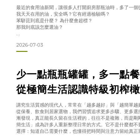
瓶安心的油」
最近的食用油新聞，讓很多人打開廚房那瓶油時，多了一個
我天天在用的油，安全嗎？它有經過檢驗嗎？
苯駢芘到底是什麼？ 為什麼會超標？
那我到底該怎麼選油？
先把最重要的說在前面：與其恐慌，不如學會看三件事——
2026-07-03
一瓶值得放進廚房的油，應該經得起這三個問題的檢查。苯駢芘
什麼大家在關心？苯駢芘（Benzo[a]pyrene，簡稱 B
化合物 PAHs」家族的一員，被國際癌症研究機構（IAR
它不是被
少一點瓶瓶罐罐，多一點餐
從極簡生活認識特級初榨橄
講究生活質感的現代人，常常在「越多越好」與「越簡單越
從保養、飲食到居家選物，我們習慣追求更多步驟、更多選
漸發現，真正能長久留在生活裡的，往往不是複雜，而是剛
簡生活」成為許多人重新整理日常的方式。它不是什麼都不
選擇：知道自己需要什麼，也懂得把時間與注意力留給真正
上，橄欖油正是這種極簡精神的代表之一。一瓶好的特級初