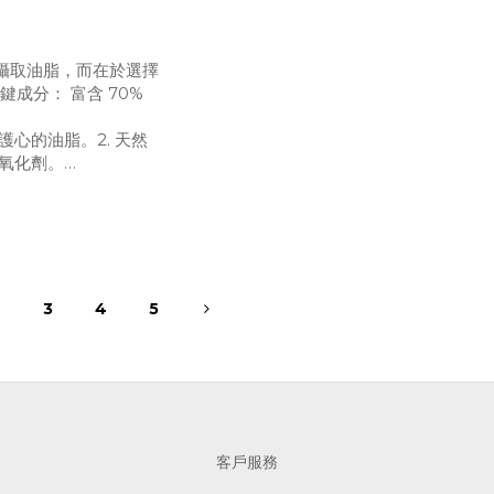
攝取油脂，而在於選擇
成分： 富含 70%
護心的油脂。2. 天然
氧化劑。
3. 耐熱穩定：煎炒
2
3
4
5
客戶服務