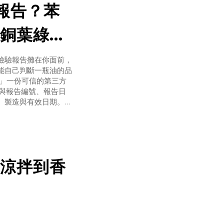
驗報告？苯
銅葉綠素
檢驗報告攤在你面前，
能自己判斷一瓶油的品
證」一份可信的第三方
）與報告編號、報告日
、製造與有效日期。
」。批號與品種若能與
涼拌到香