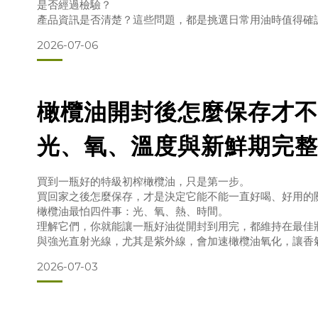
是否經過檢驗？
產品資訊是否清楚？這些問題，都是挑選日常用油時值得確
苯(a)駢芘從哪裡來？苯(a)駢芘（Benzo[a]pyrene，
2026-07-06
的成分，而是可能在燃燒、煙燻、高溫加工，或原料乾燥與
成的污染物。
因此，當食用油安全議題受到關注時，消費者不必只針對某
要的是了解產品的製
橄欖油開封後怎麼保存才不
光、氧、溫度與新鮮期完整
買到一瓶好的特級初榨橄欖油，只是第一步。
買回家之後怎麼保存，才是決定它能不能一直好喝、好用的
橄欖油最怕四件事：光、氧、熱、時間。
理解它們，你就能讓一瓶好油從開封到用完，都維持在最佳
與強光直射光線，尤其是紫外線，會加速橄欖油氧化，讓香
保存建議：把橄欖油放在陰涼、避光的地方，遠離窗邊與爐
2026-07-03
若是深色玻璃瓶或不透光包裝，本身就能提供較好的遮光保
緊瓶蓋每次開瓶，空氣就會接觸油面。氧氣接觸越多、越久
保存建議：用完立刻旋緊