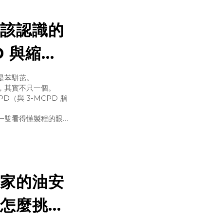
該認識的
D 與縮水
是苯駢芘。
，其實不只一個。
（與 3-MCPD 脂
一雙看得懂製程的眼
屬於油脂與食品在加工
脂精煉條
家的油安
怎麼挑一