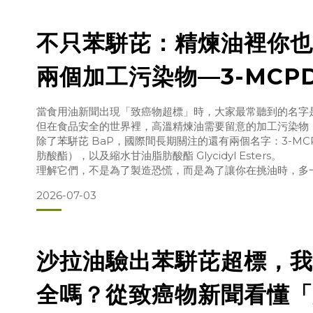
對
不只苯駢芘：精煉油裡你也
兩個加工污染物—3-MCP
甘油脂肪酸酯
當食用油新聞出現「致癌物超標」時，大家最常聽到的名字
但在食品安全的世界裡，高溫精煉油需要留意的加工污染物
除了苯駢芘 BaP，國際間長期關注的還有兩個名字：3-MCPD
肪酸酯），以及縮水甘油脂肪酸酯 Glycidyl Esters。
理解它們，不是為了製造恐慌，而是為了讓你在挑油時，多
睛。
2026-07-03
3-MCPD 是什麼？3-MCPD 是「單氯丙二醇」的簡稱，
過程中可能形成的污染物之一。它常與高溫、含氯環境及油
沙拉油驗出苯駢芘超標，我
全嗎？從致癌物新聞看懂「