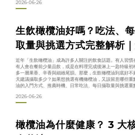
2026-06-26
調味，就能為麵包、沙拉、蔬菜、湯品與日常料理增添果香
不
生飲橄欖油好嗎？吃法、每
取量與挑選方式完整解析｜
近年「生飲橄欖油」成為許多人關注的飲食話題。有人習慣
有人會在餐前少量品飲，或是在料理完成後淋上一匙特級初
多一層果香、辛香與細緻尾韻。那麼，生飲橄欖油到底好不
天建議攝取多少？如果想挑選有機橄欖油，又該留意哪些重
油的入門方式、推薦時機、日常吃法、每日攝取量與挑選重
安心的方式，把橄欖油融入日常飲食。生飲橄欖油是什麼？
2026-06-26
經加熱，直接品嚐橄欖油本身的香氣與口感。高品質特級初
橄欖油為什麼健康？ 3 大