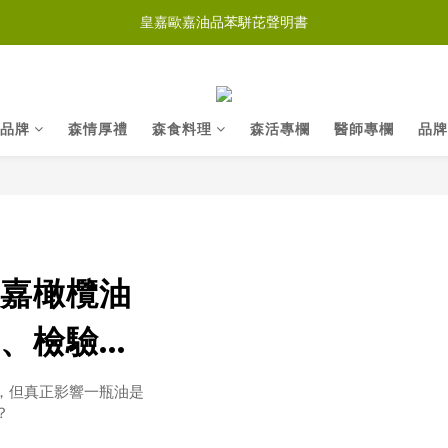
皇嘉歐嘉油品苯駢芘聲明書
品牌
森情厚禮
森食料理
森活專欄
醫師專欄
品牌
嘉橄欖油
、檢驗與
，但真正影響一瓶油是
？