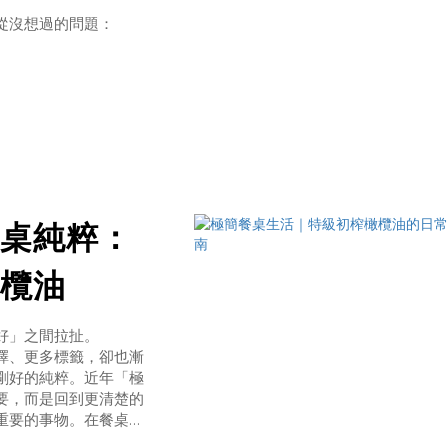
從沒想過的問題：
製程、檢驗、來源。
 BaP 是什麼？為
aP）是「多環芳香族碳氫
C）列為第一類致癌物。
桌純粹：
欖油
好」之間拉扯。
擇、更多標籤，卻也漸
剛好的純粹。近年「極
要，而是回到更清楚的
重要的事物。在餐桌
榨橄欖油，不需要複雜