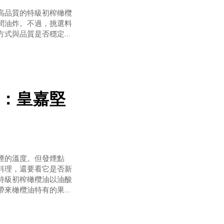
高品質的特級初榨橄欖
間油炸。不過，挑選料
方式與品質是否穩定。
明顯冒煙的溫度。這個
一定比較好；發煙點比
常料理，還要看
：皇嘉堅
煙的溫度。但發煙點
料理，還要看它是否新
特級初榨橄欖油以油酸
帶來橄欖油特有的果
正懂得挑油，不只是問
否新鮮製程是否單純運