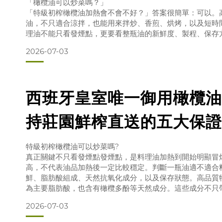
「橄欖油可以炒菜嗎？」
「特級初榨橄欖油加熱會不會不好？」答案很簡單：可以。
油，不只適合涼拌，也能用來拌炒、香煎、烘烤，以及短時
理油不能只看發煙點，更要看整瓶油的新鮮度、製程、保存
發煙點很重要，但不是唯一標準發煙點，就是油加熱到開始
2026-07-03
數字可以作為料理時的參考，但發煙點高，不代表油的品質
較低，也不代表完全不能拿來炒菜。判斷一瓶油適不適合日
西班牙皇室唯一御用橄欖油
持莊園鮮榨直送的五大保證
特級初榨橄欖油可以炒菜嗎?
真正關鍵不只看發煙點發煙點，是料理油加熱到開始明顯冒
高，不代表油品加熱後一定比較穩定。判斷一瓶油適不適合
鮮、脂肪酸組成、天然抗氧化成分，以及保存狀態。高品質
為主要脂肪酸，也含有橄欖多酚等天然成分。這些成分不只
香、苦味與辛香感，也與油品的品質穩定性有關。所以，真
2026-07-03
「發煙點高不高」，還要看看這瓶油：來源是否清楚果實是
輸與保存是否到位是否有可供查驗的品質依據