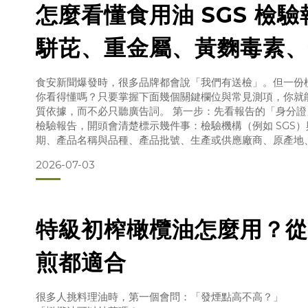
怎麼看懂食用油 SGS 檢
駢芘、重金屬、黃麴毒素、
一次讀懂
食安新聞爆發時，很多品牌都會說「我們有送檢」。但一份
你看得懂嗎？只要掌握下面幾個關鍵欄位與常見測項，你就
質依據，而不必只聽廣告詞。 第一步：先看報告的「身分
檢驗報告，開頭會清楚標示幾件事：檢驗機構（例如 SGS
期、產品名稱與品種、產品批號、生產或供應廠商、原產地
這些資訊之所以重要，是因為它們讓報告「對得上那一瓶油
2026-07-03
你手上的產品對應，報告才有意義。
以皇嘉 Oro Bailén 為
特級初榨橄欖油怎麼用？從
煎都適合
很多人挑料理油時，第一個會問：「發煙點高不高？」