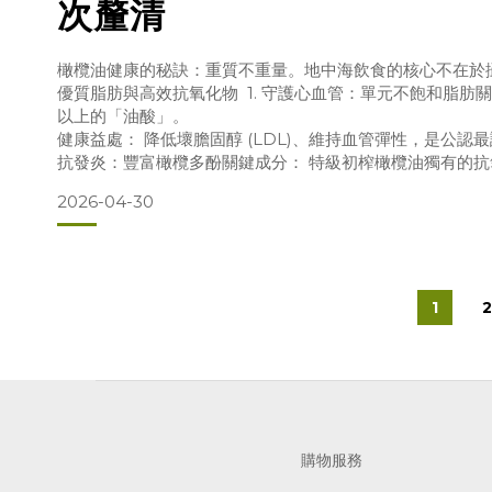
次釐清
橄欖油健康的秘訣：重質不重量。地中海飲食的核心不在於
優質脂肪與高效抗氧化物 1. 守護心血管：單元不飽和脂肪關鍵
以上的「油酸」。
健康益處： 降低壞膽固醇 (LDL)、維持血管彈性，是公認最
抗發炎：豐富橄欖多酚關鍵成分： 特級初榨橄欖油獨有的抗
健康益處： 對抗體內發炎、保護細胞免受自由基傷害。
2026-04-30
辨識小撇步： 喉嚨感受微苦、微辣，正是高品質多酚的象徵。
烹飪更安全打破迷思： 特級初榨橄欖油發煙點約 190
1
購物服務