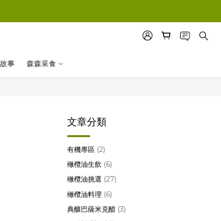
故事
森森采食
文章分類
有機專區
(2)
橄欖油生飲
(6)
橄欖油挑選
(27)
橄欖油料理
(6)
典釀巴薩米克醋
(3)