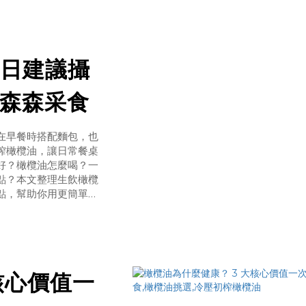
、苦韻與辛香層次。它
日建議攝
森森采食
在早餐時搭配麵包，也
榨橄欖油，讓日常餐桌
好？橄欖油怎麼喝？一
點？本文整理生飲橄欖
點，幫助你用更簡單、
生飲橄欖油，指的是不
榨橄欖油通常帶有
核心價值一