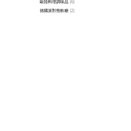
歐陸料理調味品
(6)
德國派對熊軟糖
(2)