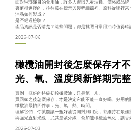
來源
面對琳瑯滿目的食用油，許多人習慣先看油種、價格或品牌
否值得選擇的，往往藏在標示與製程細節裡。原料從哪裡來
油品如何製成？
是否經過檢驗？
產品資訊是否清楚？這些問題，都是挑選日常用油時值得確
苯(a)駢芘從哪裡來？苯(a)駢芘（Benzo[a]pyrene，
2026-07-06
的成分，而是可能在燃燒、煙燻、高溫加工，或原料乾燥與
成的污染物。
因此，當食用油安全議題受到關注時，消費者不必只針對某
要的是了解產品的製
橄欖油開封後怎麼保存才不
光、氧、溫度與新鮮期完整
買到一瓶好的特級初榨橄欖油，只是第一步。
買回家之後怎麼保存，才是決定它能不能一直好喝、好用的
橄欖油最怕四件事：光、氧、熱、時間。
理解它們，你就能讓一瓶好油從開封到用完，都維持在最佳
與強光直射光線，尤其是紫外線，會加速橄欖油氧化，讓香
保存建議：把橄欖油放在陰涼、避光的地方，遠離窗邊與爐
2026-07-03
若是深色玻璃瓶或不透光包裝，本身就能提供較好的遮光保