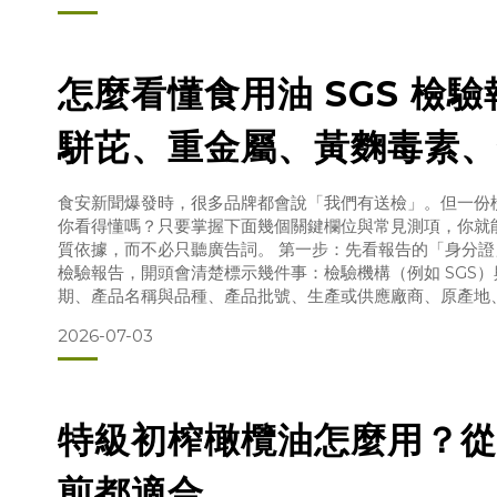
緊瓶蓋每次開瓶，空氣就會接觸油面。氧氣接觸越多、越久
保存建議：用完立刻旋緊
怎麼看懂食用油 SGS 檢
駢芘、重金屬、黃麴毒素、
一次讀懂
食安新聞爆發時，很多品牌都會說「我們有送檢」。但一份
你看得懂嗎？只要掌握下面幾個關鍵欄位與常見測項，你就
質依據，而不必只聽廣告詞。 第一步：先看報告的「身分
檢驗報告，開頭會清楚標示幾件事：檢驗機構（例如 SGS
期、產品名稱與品種、產品批號、生產或供應廠商、原產地
這些資訊之所以重要，是因為它們讓報告「對得上那一瓶油
2026-07-03
你手上的產品對應，報告才有意義。
以皇嘉 Oro Bailén 為
特級初榨橄欖油怎麼用？從
煎都適合