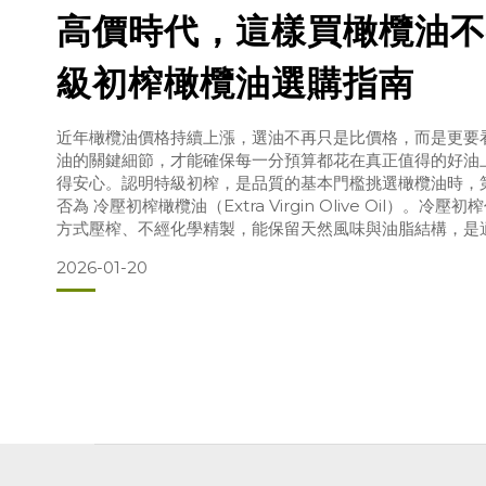
高價時代，這樣買橄欖油不
級初榨橄欖油選購指南
近年橄欖油價格持續上漲，選油不再只是比價格，而是更要
油的關鍵細節，才能確保每一分預算都花在真正值得的好油
得安心。認明特級初榨，是品質的基本門檻挑選橄欖油時，
否為 冷壓初榨橄欖油（Extra Virgin Olive Oil）。
方式壓榨、不經化學精製，能保留天然風味與油脂結構，是
欖油使用的等級。果實越新鮮，榨出的油品質越好橄欖油的
2026-01-20
已經決定。高品質橄欖油多選用 當季新鮮採收的