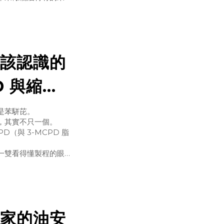
正懂得挑油，不只是問
否新鮮製程是否單純運
該認識的
D 與縮水
是苯駢芘。
，其實不只一個。
（與 3-MCPD 脂
一雙看得懂製程的眼
屬於油脂與食品在加工
脂精煉條
家的油安