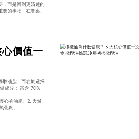
要，而是回到更清楚的
重要的事物。在餐桌
榨橄欖油，不需要複雜
、苦韻與辛香層次。它
核心價值一
攝取油脂，而在於選擇
成分： 富含 70%
護心的油脂。2. 天然
氧化劑。
3. 耐熱穩定：煎炒