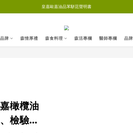
皇嘉歐嘉油品苯駢芘聲明書
品牌
森情厚禮
森食料理
森活專欄
醫師專欄
品牌
嘉橄欖油
、檢驗與