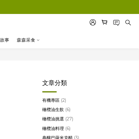
故事
森森采食
文章分類
有機專區
(2)
橄欖油生飲
(6)
橄欖油挑選
(27)
橄欖油料理
(6)
典釀巴薩米克醋
(3)