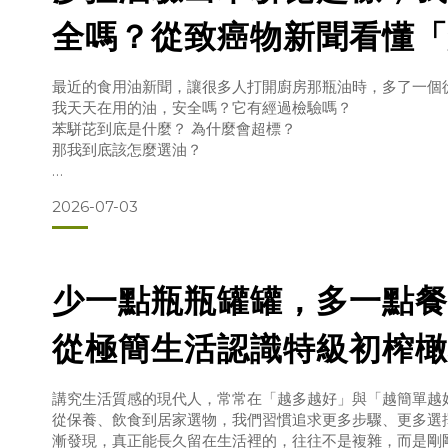
全嗎？從致癌物新聞看懂「
瓶安心的油」
最近的食用油新聞，讓很多人打開廚房那瓶油時，多了一個
我天天在用的油，安全嗎？它有經過檢驗嗎？
苯駢芘到底是什麼？ 為什麼會超標？
那我到底該怎麼選油？
先把最重要的說在前面：與其恐慌，不如學會看三件事——
2026-07-03
一瓶值得放進廚房的油，應該經得起這三個問題的檢查。苯駢芘
什麼大家在關心？苯駢芘（Benzo[a]pyrene，簡稱 B
化合物 PAHs」家族的一員，被國際癌症研究機構（IAR
它不是被
少一點瓶瓶罐罐，多一點餐
從極簡生活認識特級初榨橄
講究生活質感的現代人，常常在「越多越好」與「越簡單越
從保養、飲食到居家選物，我們習慣追求更多步驟、更多選
漸發現，真正能長久留在生活裡的，往往不是複雜，而是剛