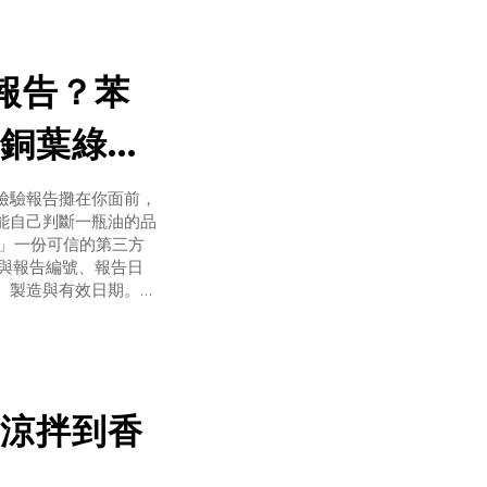
，氧化越快。
驗報告？苯
銅葉綠素
檢驗報告攤在你面前，
能自己判斷一瓶油的品
證」一份可信的第三方
）與報告編號、報告日
、製造與有效日期。
」。批號與品種若能與
涼拌到香