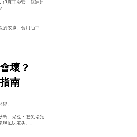
，但真正影響一瓶油是
？
認的依據。食用油中的
BaP）並不是食品刻意添加
製程條件控管不佳時形
一種油產生疑慮，更重
會壞？
指南
關鍵。
狀態。光線：避免陽光
氣與風味流失。
火旁。
護。氧氣：用完記得鎖