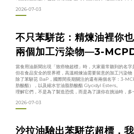
香、苦味與辛香感，也與油品的品質穩定性有關。所以，真
2026-07-03
「發煙點高不高」，還要看看這瓶油：來源是否清楚果實是
輸與保存是否到位是否有可供查驗的品質依據
對
不只苯駢芘：精煉油裡你也
兩個加工污染物—3-MCP
甘油脂肪酸酯
當食用油新聞出現「致癌物超標」時，大家最常聽到的名字
但在食品安全的世界裡，高溫精煉油需要留意的加工污染物
除了苯駢芘 BaP，國際間長期關注的還有兩個名字：3-MCPD
肪酸酯），以及縮水甘油脂肪酸酯 Glycidyl Esters。
理解它們，不是為了製造恐慌，而是為了讓你在挑油時，多
睛。
2026-07-03
3-MCPD 是什麼？3-MCPD 是「單氯丙二醇」的簡稱，
過程中可能形成的污染物之一。它常與高溫、含氯環境及油
沙拉油驗出苯駢芘超標，我