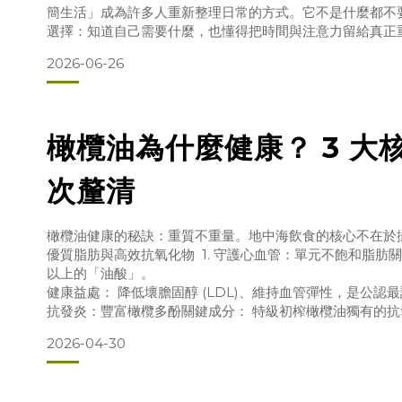
簡生活」成為許多人重新整理日常的方式。它不是什麼都不
選擇：知道自己需要什麼，也懂得把時間與注意力留給真正
上，橄欖油正是這種極簡精神的代表之一。一瓶好的特級初
2026-06-26
調味，就能為麵包、沙拉、蔬菜、湯品與日常料理增添果香
不
橄欖油為什麼健康？ 3 大
次釐清
橄欖油健康的秘訣：重質不重量。地中海飲食的核心不在於
優質脂肪與高效抗氧化物 1. 守護心血管：單元不飽和脂肪關鍵
以上的「油酸」。
健康益處： 降低壞膽固醇 (LDL)、維持血管彈性，是公認最
抗發炎：豐富橄欖多酚關鍵成分： 特級初榨橄欖油獨有的抗
健康益處： 對抗體內發炎、保護細胞免受自由基傷害。
2026-04-30
辨識小撇步： 喉嚨感受微苦、微辣，正是高品質多酚的象徵。
烹飪更安全打破迷思： 特級初榨橄欖油發煙點約 190