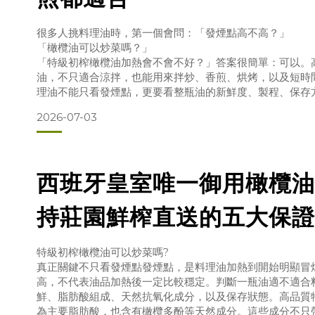
很多人挑料理油時，第一個會問：「發煙點高不高？」
「橄欖油可以炒菜嗎？」
「特級初榨橄欖油加熱會不會不好？」答案很簡單：可以。
油，不只適合涼拌，也能用來拌炒、香煎、烘烤，以及短時
理油不能只看發煙點，更要看整瓶油的新鮮度、製程、保存
發煙點很重要，但不是唯一標準發煙點，就是油加熱到開始
2026-07-03
數字可以作為料理時的參考，但發煙點高，不代表油的品質
較低，也不代表完全不能拿來炒菜。判斷一瓶油適不適合日
西班牙皇室唯一御用橄欖油
持莊園鮮榨直送的五大保證
特級初榨橄欖油可以炒菜嗎?
真正關鍵不只看發煙點發煙點，是料理油加熱到開始明顯冒
高，不代表油品加熱後一定比較穩定。判斷一瓶油適不適合
鮮、脂肪酸組成、天然抗氧化成分，以及保存狀態。高品質
為主要脂肪酸，也含有橄欖多酚等天然成分。這些成分不只