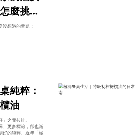
怎麼挑一
從沒想過的問題：
製程、檢驗、來源。
 BaP 是什麼？為
aP）是「多環芳香族碳氫
C）列為第一類致癌物。
桌純粹：
欖油
好」之間拉扯。
擇、更多標籤，卻也漸
剛好的純粹。近年「極