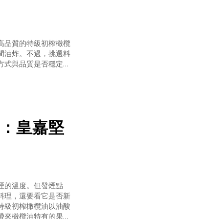
高品質的特級初榨橄欖
間油炸。不過，挑選料
方式與品質是否穩定。
明顯冒煙的溫度。這個
一定比較好；發煙點比
常料理，還要看
：皇嘉堅
煙的溫度。但發煙點
料理，還要看它是否新
特級初榨橄欖油以油酸
帶來橄欖油特有的果