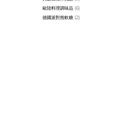
歐陸料理調味品
(6)
德國派對熊軟糖
(2)