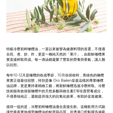
特級冷壓初榨橄欖油，一直以來被譽為健康料理的首選，不僅適
合煎、煮、炒、炸，更是一種純天然的「果汁」，由新鮮橄欖果
實直接榨取而成。每一滴油都凝聚了豐富的營養與香氣，讓人難
以抗拒。
每年
10-12
月是橄欖的收成季節，
10
月份採收時，青綠色的橄欖
果實正值最佳狀態，特別是像
Oro Bailen
皇嘉這樣的專業橄欖
油品牌，更是秉持著精緻工藝，將新鮮橄欖迅速冷壓榨取。冷壓
技術能有效保留橄欖中的天然多酚與維生素
E
等珍貴營養成分，
不僅香味純正，還能提供強大的抗氧化效果，有助於促進健康。
值得一提的是，
冷壓初榨橄欖油
適合直接生飲。這種飲用方式能
讓您最真實地感受橄欖油的鮮度與品質，並透過口腔黏膜迅速吸