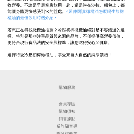
收營養。不論是早晨空腹飲用一匙，還是淋在沙拉、麵包上，都
能讓身體更快感受到它的益處。
<
延伸閱讀
:
橄欖油怎麼喝生飲橄
欖油的最佳飲用時機介紹
>
若您正在尋找
橄欖油推薦
？冷壓初榨橄欖油絕對是不容錯過的選
擇。特別是那些注重品質與來源的品牌，不僅提供高營養價值，
更符合現行食品法的安全與標準，讓您吃得安心又健康。
選擇特級冷壓初榨橄欖油，享受來自大自然的純淨饋贈！
購物服務
會員專區
購物須知
銷售據點
反詐騙宣導
隱私權政策