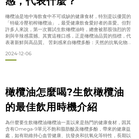
感，代表什麼？
橄欖油是地中海飲食中不可或缺的健康食材，特別是以優質的
「特級冷壓初榨橄欖油」，最受健康飲食愛好者的喜愛。但對
許多人來說，第一次嘗試生飲橄欖油時，總會被那股強烈的苦
刺與辛辣感震撼。其實這種口感，正是橄欖油品質的指標，代
表著新鮮與高品質。 苦刺感來自橄欖多酚：天然的抗氧化物質
當你品嚐橄欖油時，感受到的微妙的苦刺或辛辣感，源自於
2024-12-06
「橄欖多酚」這種抗氧化物質。橄欖多酚在橄欖果實逐漸成熟
過程中釋放，並帶來獨特的口感與風味。這種天然的化學成
分，不僅賦予橄欖油特有的品質指標，更富含對人體有益的抗
氧化成分，有助於
橄欖油怎麼喝?生飲橄欖油
的最佳飲用時機介紹
為什麼要生飲橄欖油橄欖油一直以來是熱門的健康食材，因其
含有Omega-9單元不飽和脂肪酸及橄欖多酚，帶來的健康益
處，如有助維持心血管健康、抗發炎和抗氧化等特性，長期以