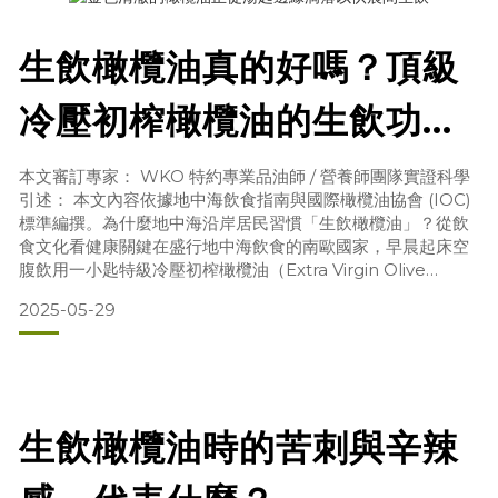
生飲橄欖油真的好嗎？頂級
冷壓初榨橄欖油的生飲功
效、選購指南與品油師實測
本文審訂專家： WKO 特約專業品油師 / 營養師團隊實證科學
引述： 本文內容依據地中海飲食指南與國際橄欖油協會 (IOC)
標準編撰。為什麼地中海沿岸居民習慣「生飲橄欖油」？從飲
食文化看健康關鍵在盛行地中海飲食的南歐國家，早晨起床空
腹飲用一小匙特級冷壓初榨橄欖油（Extra Virgin Olive
Oil），是當地流傳已久的養生習慣。這種「生飲」文化近年也
2025-05-29
在台灣掀起熱潮。許多人好奇，直接喝油難道不會造成身體負
擔嗎？其實，關鍵在於你喝進去的是「油脂」，還是「高濃度
的天然抗氧化營養素」。當優質的
生飲橄欖油時的苦刺與辛辣