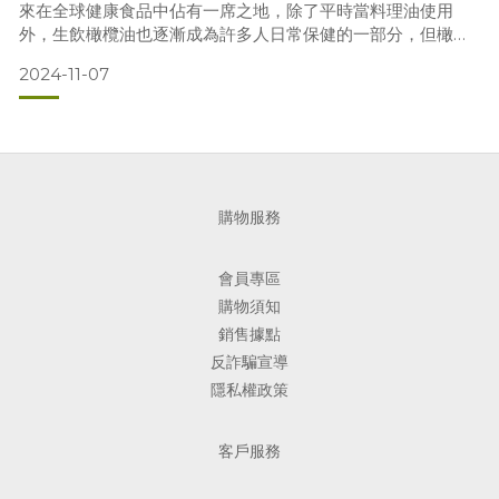
來在全球健康食品中佔有一席之地，除了平時當料理油使用
外，生飲橄欖油也逐漸成為許多人日常保健的一部分，但橄欖
油怎麼喝效果最好呢？其實，正確的飲用時機和方法才能讓橄
2024-11-07
欖油的健康效益最大化。接下來為您介紹生飲橄欖油的最佳飲
用時機和技巧，讓您輕鬆享受橄欖油的多種好處。 橄欖油怎麼
喝起床後進食前，空腹喝橄欖油是最受推薦的方式。空腹時飲
用橄欖油更
購物服務
會員專區
購物須知
銷售據點
反詐騙宣導
隱私權政策
客戶服務