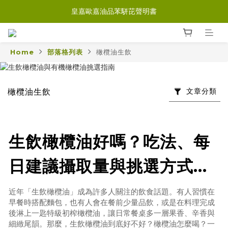
皇嘉歐嘉油品苯駢芘聲明書
Home
部落格列表
橄欖油生飲
文章分類
橄欖油生飲
生飲橄欖油好嗎？吃法、每
日建議攝取量與挑選方式完
整解析｜森森采食
近年「生飲橄欖油」成為許多人關注的飲食話題。有人習慣在
早餐時搭配麵包，也有人會在餐前少量品飲，或是在料理完成
後淋上一匙特級初榨橄欖油，讓日常餐桌多一層果香、辛香與
細緻尾韻。那麼，生飲橄欖油到底好不好？橄欖油怎麼喝？一