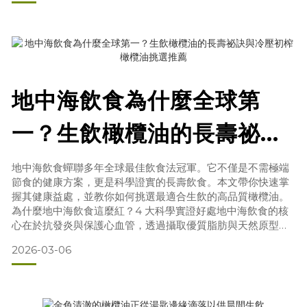
性維生素吸收改善飲食營養利用率＊生飲橄欖油小技巧：早上
空腹 5ml（約1小匙）可搭配溫水或檸檬水注意：腸胃敏感
地中海飲食為什麼全球第
一？生飲橄欖油的長壽祕訣
與挑選推薦
地中海飲食蟬聯多年全球最佳飲食法冠軍。它不僅是不需極端
節食的健康方案，更是科學證實的長壽飲食。本文帶你快速掌
握其健康益處，並教你如何挑選最適合生飲的高品質橄欖油。
為什麼地中海飲食這麼紅？4 大科學實證好處地中海飲食的核
心在於抗發炎與保護心血管，透過攝取優質脂肪與天然原型食
物，達到全方位的健康防護• 保護心臟血管 ：以橄欖油為核
2026-03-06
心，能有效降低壞膽固醇，減少中風風險。 • 強效抗氧化 ：豐
富的蔬果與全穀類富含植化素，能清除體內自由基。 • 天然抗
發炎 ：堅果與深海魚類中的 Omega-3 是天然的抗