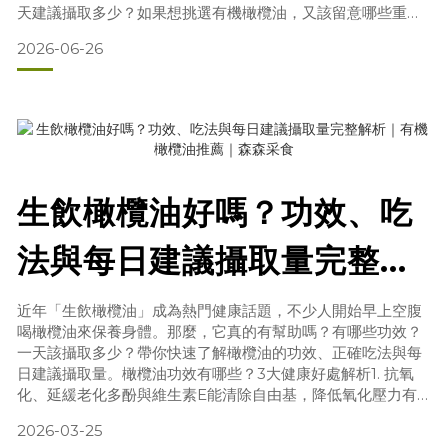
天建議攝取多少？如果想挑選有機橄欖油，又該留意哪些重
點？本文整理生飲橄欖油的入門方式、推薦時機、日常吃法、
2026-06-26
每日攝取量與挑選重點，幫助你用更簡單、安心的方式，把橄
欖油融入日常飲食。生飲橄欖油是什麼？生飲橄欖油，指的是
不經加熱，直接品嚐橄欖油本身的香氣與口感。高品質特級初
榨橄欖油通常帶有
生飲橄欖油好嗎？功效、吃
法與每日建議攝取量完整解
析
近年「生飲橄欖油」成為熱門健康話題，不少人開始早上空腹
喝橄欖油來保養身體。那麼，它真的有幫助嗎？有哪些功效？
一天該攝取多少？帶你快速了解橄欖油的功效、正確吃法與每
日建議攝取量。橄欖油功效有哪些？3大健康好處解析1. 抗氧
化、延緩老化多酚與維生素E能清除自由基，降低氧化壓力有
助肌膚保養與細胞健康2. 促進腸道健康幫助腸道蠕動，改善便
2026-03-25
秘特別適合外食族或久坐族3. 提升營養吸收健康脂肪幫助脂溶