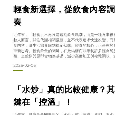
輕食新選擇，從飲食內容調
奏
近年來，「輕食」不再只是短期飲食風潮，而是一種逐漸被
數人而言，關注代謝相關議題，並不代表追求快速改變，而
食內容，讓生活節奏回到穩定狀態。輕食的核心，正是在於
重新思考。輕食飲食的關鍵，在於結構而非限制許多輕食餐
類、全穀類與原型食物為基礎，減少高度加工與複雜調味。
食回歸單純，也讓人更容易長期維持。比起刻意計算，選擇
2026-02-06
成為調整日常節奏的重要關鍵。為何輕食中常見橄欖油？在
「水炒」真的比較健康？其
鍵在「控溫」！
近年來，健康飲食圈掀起的「水炒」或「蒸煮」風潮，不少