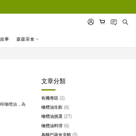
故事
森森采食
文章分類
有機專區
(2)
橄欖油生飲
(6)
橄欖油挑選
(27)
橄欖油料理
(6)
典釀巴薩米克醋
(3)