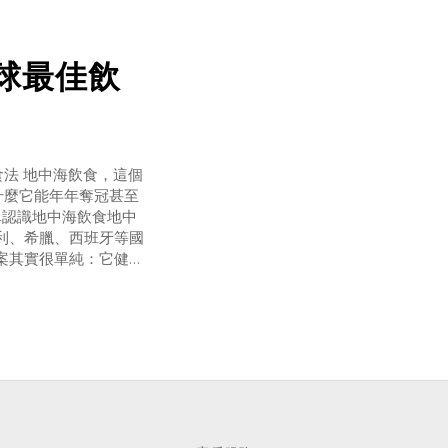
球最佳飲
法 地中海飲食，這個
什麼它能年年奪冠甚至
單認識地中海飲食地中
利、希臘、西班牙等國
案其實很單純：它健康
優良的健康效果。核心
活。許多研究發