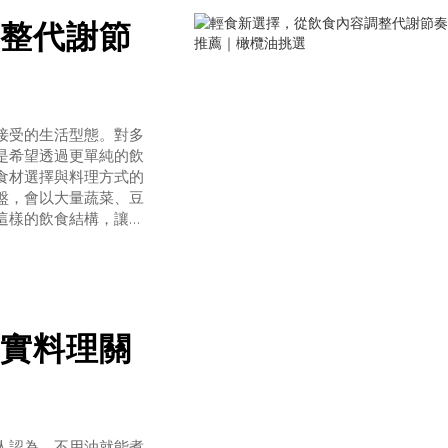
整代謝節
接受的生活型態。對多
是希望透過更單純的飲
食材選擇與料理方式的
盤，會以大量蔬菜、豆
這樣的飲食結構，讓進
適合的食材組合，反而
眾多料理油品中，
實料理關
人認為，不用油就能煮