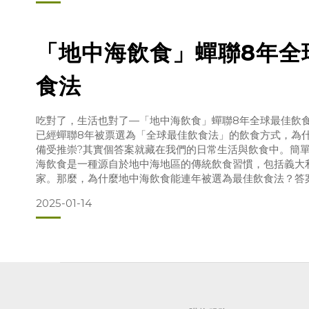
「地中海飲食」蟬聯8年全
食法
吃對了，生活也對了—「地中海飲食」蟬聯8年全球最佳飲食
已經蟬聯8年被票選為「全球最佳飲食法」的飲食方式，為
備受推崇?其實個答案就藏在我們的日常生活與飲食中。簡
海飲食是一種源自於地中海地區的傳統飲食習慣，包括義大
家。那麼，為什麼地中海飲食能連年被選為最佳飲食法？答
又美味。地中海飲食注重的是食材的新鮮與純粹，卻能帶來
2025-01-14
理念很簡單—吃新鮮、吃天然，減少加工食品，自然享受生