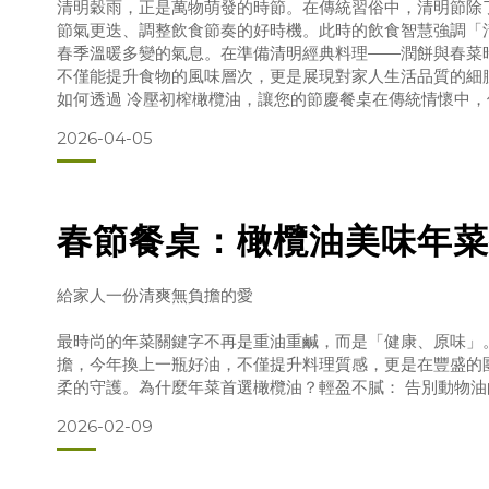
力
清明穀雨，正是萬物萌發的時節。在傳統習俗中，清明節除
節氣更迭、調整飲食節奏的好時機。此時的飲食智慧強調「
春季溫暖多變的氣息。在準備清明經典料理——潤餅與春菜
不僅能提升食物的風味層次，更是展現對家人生活品質的細
如何透過 冷壓初榨橄欖油，讓您的節慶餐桌在傳統情懷中
學。一、 清明潤餅的美味提案：以優質油脂鎖住食材原味
2026-04-05
最具代表性的食物，內餡豐富，涵蓋多種蔬菜與原型食材。
春節餐桌：橄欖油美味年菜
給家人一份清爽無負擔的愛
最時尚的年菜關鍵字不再是重油重鹹，而是「健康、原味」
擔，今年換上一瓶好油，不僅提升料理質感，更是在豐盛的
柔的守護。為什麼年菜首選橄欖油？輕盈不膩： 告別動物
清爽與滑順。喚醒鮮甜： 特級初榨的果香就像「液體黃金
2026-02-09
康加分： 高穩定度與豐富營養，是守護全家最體貼的心意
譜 【年年有餘】蒜香橄欖油清蒸魚亮點： 魚蒸熟後，捨棄
榨橄欖油與蒜末。口感： 清香不搶味，完美