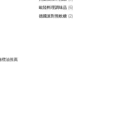
歐陸料理調味品
(6)
德國派對熊軟糖
(2)