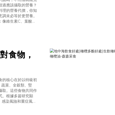
錯過應該攝取的營養？
料理的營養代價，你知
烹調未必等於更營養。
：像維生素C、葉酸等
。長時間的水煮或大火
質變化：每種油品
對食物，
食的核心在於以特級初
、蔬菜、全穀類、堅
攝取。這些食物共同作
式。根據多篇研究顯
9）感染風險和重症風險
在疫情期間或日常保
幫助嗎？多