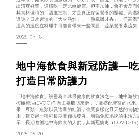
出清爽好菜，這樣吃一定比較健康。但不加油，會不會反而
其實料理時的「溫度控制」才是真正保留營養的關鍵。高溫
道嗎？日常習慣的「大火熱炒」、「熱騰騰才香」，但高溫
過高的溫度在料理中可能會帶來一些問題：蔬菜營養素流失
水溶性維生素對熱非常敏感，在加熱的過程中就會逐漸下降
2025-07-16
快炒，會讓蔬菜雖然煮熟了，但營養素卻流失大半。油脂品
地中海飲食與新冠防護—吃
打造日常防護力
「地中海飲食」被譽為全球最健康的飲食法之一，地中海飲
榨橄欖油(EVOO)作為主要脂肪來源，，並搭配豐富的水果
果、豆類、魚類以及適量的紅酒，強調多樣化且天然的食物
用，建立起一種可長期實踐抗發炎、增強免疫系統的生活方
示，長期遵循地中海飲食的人們，其新冠病毒（COVID-1
可降低高達77%，代表飲食與免疫防護力密切相關。無論是
2025-05-20
健，吃對食物就是最自然的防護力。多酚是什麼？對防疫有