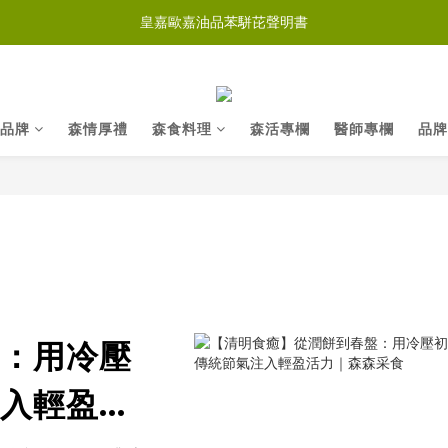
皇嘉歐嘉油品苯駢芘聲明書
品牌
森情厚禮
森食料理
森活專欄
醫師專欄
品牌
：用冷壓
入輕盈活