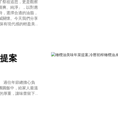
了祭祖追思，更是觀察
清爽、純淨」，以對應
時，選擇合適的油脂，
膩關懷。今天我們分享
，保有現代感的輕盈美
潤餅（春捲）是清明節
傳統做法若使用飽
提案
。 過往年節總擔心負
團圓飯中，給家人最溫
油的厚重，讓味蕾留下
」，點亮食材原味。健
。橄欖油重點年菜食
豬油，改淋一圈冷壓初