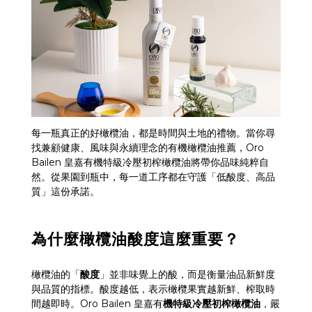
每一瓶真正的好橄欖油，都是時間與土地的禮物。當你尋
找兼顧健康、風味與永續理念的有機橄欖油推薦，
Oro
Bailen
皇嘉有機特級冷壓初榨橄欖油將帶你品味純粹自
然。從果園到瓶中，每一道工序都在守護「低酸度、高品
質」這份承諾。
為什麼橄欖油酸度這麼重要？
橄欖油的「
酸度
」並非味覺上的酸，而是衡量油品新鮮度
與品質的指標。酸度越低，表示橄欖果實越新鮮、榨取時
間越即時。
Oro Bailen
皇嘉有
機特級冷壓初榨橄欖油
，嚴