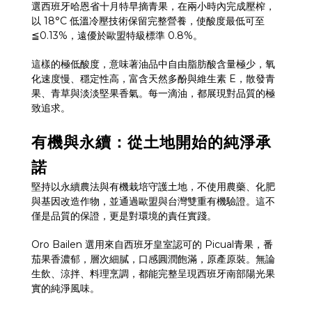
選西班牙哈恩省十月特早摘青果，在兩小時內完成壓榨，
以
18°C
低溫冷壓技術保留完整營養，使酸度最低可至
≦0.13%
，遠優於歐盟特級標準
0.8%
。
這樣的極低酸度，意味著油品中自由脂肪酸含量極少，氧
化速度慢、穩定性高，富含天然多酚與維生素
E
，散發青
果、青草與淡淡堅果香氣。每一滴油，都展現對品質的極
致追求。
有機與永續：從土地開始的純淨承
諾
堅持以永續農法與有機栽培守護土地，不使用農藥、化肥
與基因改造作物，並通過歐盟與台灣雙重有機驗證。這不
僅是品質的保證，更是對環境的責任實踐。
Oro Bailen
選用來自西班牙皇室認可的
Picual
青果，番
茄果香濃郁，層次細膩，口感圓潤飽滿，原產原裝。無論
生飲、涼拌、料理烹調，都能完整呈現西班牙南部陽光果
實的純淨風味。