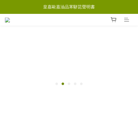
皇嘉歐嘉油品苯駢芘聲明書