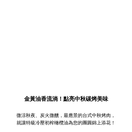
金黃油香流淌！點亮中秋碳烤美味
微涼秋夜、炭火微醺，最應景的台式中秋烤肉，
就讓特級冷壓初榨橄欖油為您的團圓錦上添花！