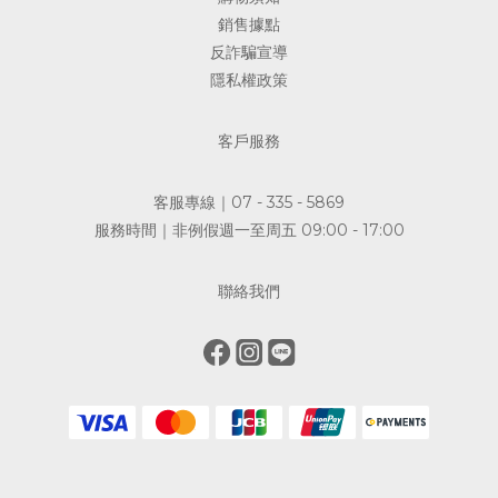
斷油品的重要起點。 歐嘉 Casa Del Agua 為西班牙原裝進口特級
銷售據點
初榨橄欖油，採用機械與物理方式萃取，未經化學精煉與高溫脫臭
反詐騙宣導
處理，呈現特級初榨橄欖油原有的果香與風味。 消費者在選購時，
隱私權政策
也可以留意產品是否清楚標示油品種類、原產地、製造方式與保存
資訊。二、是否具有檢驗依據食品安全不能只靠文字宣稱，檢驗資
料才能提供更具體的參考。 歐嘉 Casa Del Agua 透過第三方檢驗
客戶服務
進行產品品質把關，相關檢驗資訊依品牌公開資料與各批次檢驗結
果為準。 查看檢驗報告時，除了確認檢驗結果，也應留意產品名
客服專線｜07 - 335 - 5869
稱、送驗日期、檢驗項目與批次資訊，才能更完整地理解報告內
服務時間｜非例假週一至周五 09:00 - 17:00
容。三、產品來源與標示是否清楚一瓶食用油，應具備清楚的原產
地、進口商、容量、保存期限與保存方式等基本資訊。 歐嘉 Casa
聯絡我們
Del Agua 為西班牙原裝進口，產品依台灣食品安全相關規範辦理
進口與管理，讓消費者能透過包裝標示了解產品基本來源。 資訊清
楚，才能讓選擇更有依據。歐嘉橄欖油的日常定位歐嘉 Casa Del
Agua 的產品定位，著重於日常料理與家庭使用。 無論用於沙拉、
麵包沾食、拌麵、香煎、烘烤或一般料理，都能依不同料理方式搭
配使用。 使用任何食用油時，都應避免長時間空燒、反覆加熱，或
將油品加熱至大量冒煙。正確使用與保存，同樣是維持油品品質的