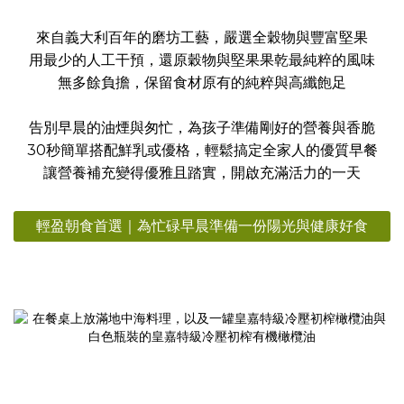
來自義大利百年的磨坊工藝，嚴選全穀物與豐富堅果
用最少的人工干預，還原穀物與堅果果乾最純粹的風味
無多餘負擔，保留食材原有的純粹與高纖飽足
告別早晨的油煙與匆忙，為孩子準備剛好的營養與香脆
30秒簡單搭配鮮乳或優格，輕鬆搞定全家人的優質早餐
讓營養補充變得優雅且踏實，開啟充滿活力的一天
輕盈朝食首選｜為忙碌早晨準備一份陽光與健康好食