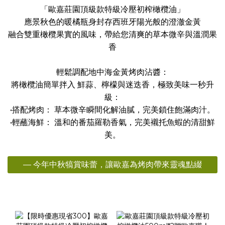
「歐嘉莊園頂級款特級冷壓初榨橄欖油」
應景秋色的暖橘瓶身封存西班牙陽光般的澄澈金黃
融合雙重橄欖果實的風味，帶給您清爽的草本微辛與溫潤果
香
輕鬆調配地中海金黃烤肉沾醬：
將橄欖油簡單拌入 鮮蒜、檸檬與迷迭香，極致美味一秒升
級：
•搭配烤肉： 草本微辛瞬間化解油膩，完美鎖住飽滿肉汁。
•輕蘸海鮮： 溫和的番茄羅勒香氣，完美襯托魚蝦的清甜鮮
美。
— 今年中秋犒賞味蕾，讓歐嘉為烤肉帶來靈魂點綴