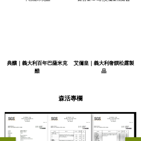
典釀｜義大利百年巴薩米克
艾儞皇｜義大利奢饌松露製
醋
品
森活專欄