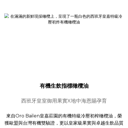
有機生飲指標橄欖油
西班牙皇室御用果實X地中海恩賜孕育
來自Oro Bailen皇嘉莊園的有機特級冷壓初榨橄欖油，榮
獲歐盟與台灣有機雙驗證，更以皇家級果實與卓越生飲品質