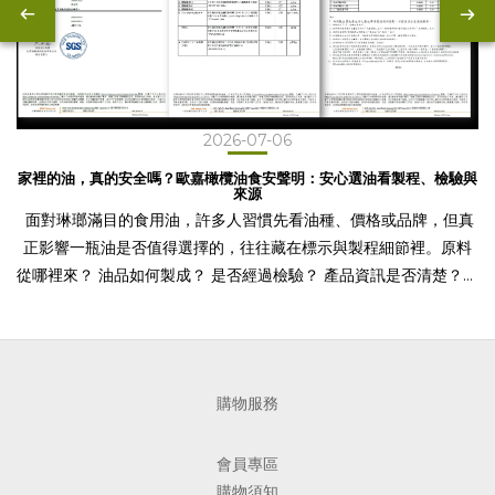
2026-07-06
家裡的油，真的安全嗎？歐嘉橄欖油食安聲明：安心選油看製程、檢驗與
來源
面對琳瑯滿目的食用油，許多人習慣先看油種、價格或品牌，但真
正影響一瓶油是否值得選擇的，往往藏在標示與製程細節裡。原料
從哪裡來？ 油品如何製成？ 是否經過檢驗？ 產品資訊是否清楚？這
些問題，都是挑選日常用油時值得確認的依據。食用油中的苯(a)駢
芘從哪裡來？苯(a)駢芘（Benzo[a]pyrene，BaP）並不是食品刻
意添加的成分，而是可能在燃燒、煙燻、高溫加工，或原料乾燥與
製程條件控管不佳時形成的污染物。 因此，當食用油安全議題受到
購物服務
關注時，消費者不必只針對某一種油產生疑慮，更重要的是了解產
品的製程、來源與檢驗資訊。選擇日常用油，可以先看三件事一、
會員專區
製程是否清楚不同油品的製作方式不同，產品標示是否清楚，是判
購物須知