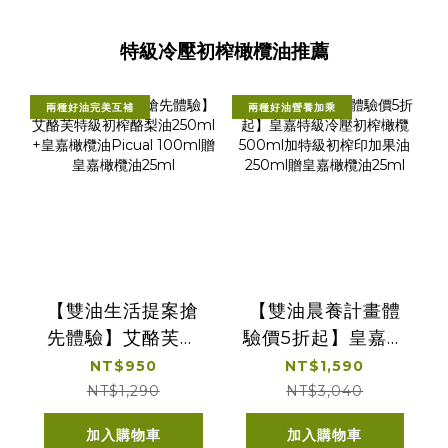
特級冷壓初榨橄欖油推薦
兩種好油完美互補
兩種好油營養加乘
【雙油生活提案搶
【雙油晨養計畫體
先體驗】艾酪芙特
驗價5折起】皇嘉特
級初榨酪梨油
級冷壓初榨橄欖
NT$950
NT$1,590
250ml +皇嘉橄欖
500ml加特級初榨
NT$1,290
NT$3,040
油Picual 100ml贈
印加果油250ml贈
加入購物車
加入購物車
皇嘉橄欖油25ml
皇嘉橄欖油25ml