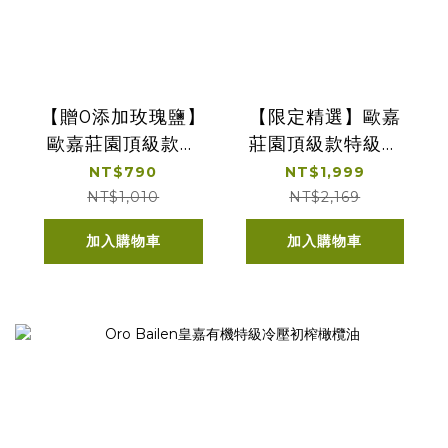
【贈0添加玫瑰鹽】
【限定精選】歐嘉
歐嘉莊園頂級款特
莊園頂級款特級冷
級冷壓初榨橄欖油
壓初榨橄欖油品種
NT$790
NT$1,999
500ml贈粉紅玫瑰
500ml+典釀義大利
NT$1,010
NT$2,169
鹽撒式細鹽 200g*1
經典十年巴薩米克
加入購物車
加入購物車
入
醋/100ml