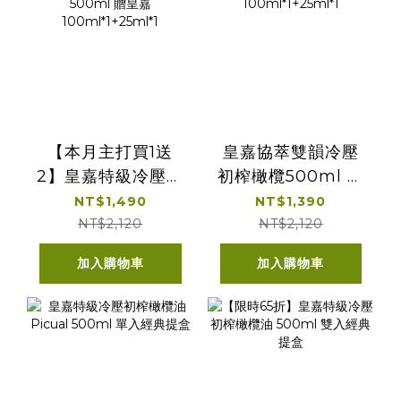
【本月主打買1送
皇嘉協萃雙韻冷壓
2】皇嘉特級冷壓初
初榨橄欖500ml 贈
榨橄欖油
皇嘉
NT$1,490
NT$1,390
Arbequina
100ml*1+25ml*1
NT$2,120
NT$2,120
500ml 贈皇嘉
加入購物車
加入購物車
100ml*1+25ml*1