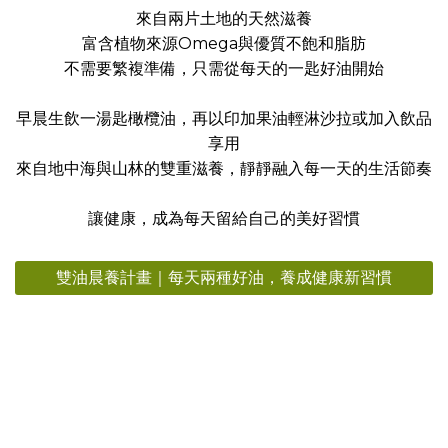
來自兩片土地的天然滋養
富含植物來源Omega與優質不飽和脂肪
不需要繁複準備，只需從每天的一匙好油開始
早晨生飲一湯匙橄欖油，再以印加果油輕淋沙拉或加入飲品
享用
來自地中海與山林的雙重滋養，靜靜融入每一天的生活節奏
讓健康，成為每天留給自己的美好習慣
雙油晨養計畫｜每天兩種好油，養成健康新習慣