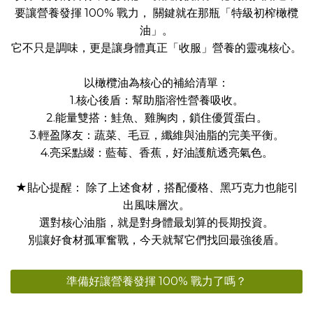
要讓營養發揮 100% 戰力， 關鍵就在那瓶「特級初榨橄欖
油」。
它不只是調味，更是讓身體真正「收服」營養的靈魂核心。
以橄欖油為核心的補給清單：
1.核心後盾：幫助脂溶性營養吸收。
2.能量雙搭：鮭魚、雞胸肉，鎖住優質蛋白。
3.輕盈隊友：蔬菜、毛豆，纖維與油脂的完美平衡。
4.亮采點綴：藍莓、香蕉，好油護航透亮氣色。
★貼心提醒： 除了上述食材，搭配優格、黑巧克力也能引
出風味層次。
選對核心油脂，就是對身體最划算的長期投資。
別讓好食材孤軍奮戰，今天就幫它們找回最強後盾。
準備好讓營養發揮 100% 戰力了嗎？