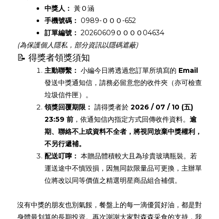
中獎人：
黃Ｏ涵
手機號碼：
0989-ＯＯＯ-652
訂單編號：
20260609ＯＯＯＯ04634
(為保護個人隱私，部分資訊以隱碼遮蔽)
📝 得獎者領獎須知
主動聯繫：
小編今日將透過您訂單所填寫的
Email
發送中獎通知信，請務必留意您的收件夾（亦可檢查
垃圾信件匣）。
領獎回覆期限：
請得獎者於
2026 / 07 / 10 (五)
23:59 前
，依通知信內指定方式回傳收件資料。
逾
期、聯絡不上或資料不全者，將視同放棄中獎權利，
不另行遞補。
配送叮嚀：
本贈品體積較大且為珍貴玻璃瓶裝。若
運送途中不慎毀損，因無同款限量品可更換，主辦單
位將改以同等價值之精選明星商品組合補償。
沒有中獎的朋友也別氣餒，餐盤上的每一滴優質好油，都是對
身體最划算的長期投資。再次謝謝大家對森森采食的支持，我