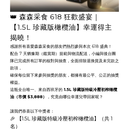
👑 森森采食 618 狂歡盛宴｜
【1.5L 珍藏版橄欖油】幸運得主
揭曉！
感謝所有喜愛森森采食的朋友們熱烈參與本次 618 盛典！
配合 7 天猶豫期（鑑賞期）規範與物流配送，小編與後台團
隊已完成所有訂單的核對與抽查，全面排除退換貨及未完款之
款項，
確保每位留下來參與抽獎的朋友，都擁有最公平、公正的抽獎
權益。
這瓶全台唯一、來自西班牙的
1.5L 珍藏版特級冷壓初榨橄欖
油（市價 $3,888）
，究竟由哪位幸運兒帶回家呢？
讓我們恭喜以下中獎者：
🎉 【1.5L 珍藏版特級冷壓初榨橄欖油】（共 1
名）