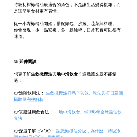
特級初榨橄欖油最適合的角色，不是讓生活變得複雜，而
是讓簡單食材更有表情。
從一小碟橄欖油開始，搭配麵包、沙拉、蔬菜與料理。
你會發現，少一點繁複，多一點純粹，日常其實可以很有
味道。
📖
延伸閱讀
想更了解
生飲橄欖油
與
地中海飲食
？這幾篇文章不能錯
過：
👉進階飲用法
：
生飲橄欖油好嗎？功效、吃法與每日建議
攝取量完整解析
👉實踐健康飲食法：
「地中海飲食」蟬聯8年全球最佳飲
食法
👉深度了解 EVOO：
認識橄欖油分級，為什麼「特級冷