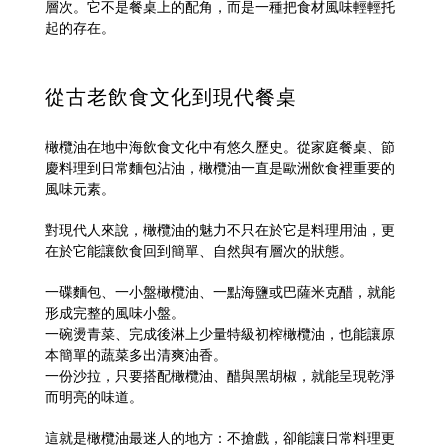
層次。它不是餐桌上的配角，而是一種把食材風味輕輕托
起的存在。
從古老飲食文化到現代餐桌
橄欖油在地中海飲食文化中有悠久歷史。從家庭餐桌、節
慶料理到日常麵包沾油，橄欖油一直是歐洲飲食裡重要的
風味元素。
對現代人來說，橄欖油的魅力不只在於它是料理用油，更
在於它能讓飲食回到簡單、自然與有層次的狀態。
一碟麵包、一小盤橄欖油、一點海鹽或巴薩米克醋，就能
形成完整的風味小盤。
一碗燙青菜、完成後淋上少量特級初榨橄欖油，也能讓原
本簡單的蔬菜多出清爽油香。
一份沙拉，只要搭配橄欖油、醋與黑胡椒，就能呈現乾淨
而明亮的味道。
這就是橄欖油最迷人的地方：不搶戲，卻能讓日常料理更