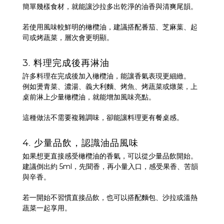
簡單幾樣食材，就能讓沙拉多出乾淨的油香與清爽尾韻。
若使用風味較鮮明的橄欖油，建議搭配番茄、芝麻葉、起
司或烤蔬菜，層次會更明顯。
3. 料理完成後再淋油
許多料理在完成後加入橄欖油，能讓香氣表現更細緻。
例如燙青菜、濃湯、義大利麵、烤魚、烤蔬菜或燉菜，上
桌前淋上少量橄欖油，就能增加風味亮點。
這種做法不需要複雜調味，卻能讓料理更有餐桌感。
4. 少量品飲，認識油品風味
如果想更直接感受橄欖油的香氣，可以從少量品飲開始。
建議倒出約 5ml，先聞香，再小量入口，感受果香、苦韻
與辛香。
若一開始不習慣直接品飲，也可以搭配麵包、沙拉或溫熱
蔬菜一起享用。