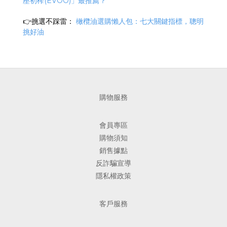
壓初榨(EVOO)」最推薦？
👉挑選不踩雷：
橄欖油選購懶人包：七大關鍵指標，聰明
挑好油
購物服務
會員專區
購物須知
銷售據點
反詐騙宣導
隱私權政策
客戶服務