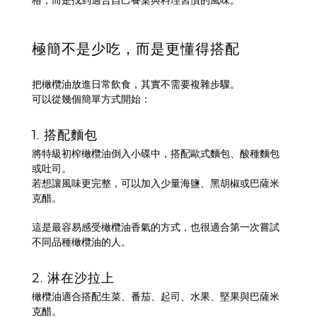
格，而是找到適合自己餐桌與料理習慣的風味。
極簡不是少吃，而是更懂得搭配
把橄欖油放進日常飲食，其實不需要複雜步驟。
可以從幾個簡單方式開始：
1. 搭配麵包
將特級初榨橄欖油倒入小碟中，搭配歐式麵包、酸種麵包
或吐司。
若想讓風味更完整，可以加入少量海鹽、黑胡椒或巴薩米
克醋。
這是最容易感受橄欖油香氣的方式，也很適合第一次嘗試
不同品種橄欖油的人。
2. 淋在沙拉上
橄欖油適合搭配生菜、番茄、起司、水果、堅果與巴薩米
克醋。