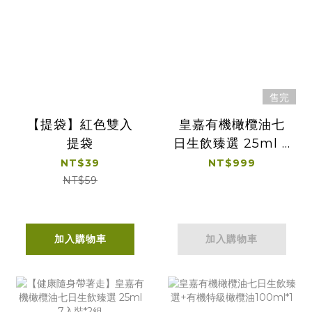
售完
【提袋】紅色雙入
皇嘉有機橄欖油七
提袋
日生飲臻選 25ml 7
入裝
NT$39
NT$999
NT$59
加入購物車
加入購物車