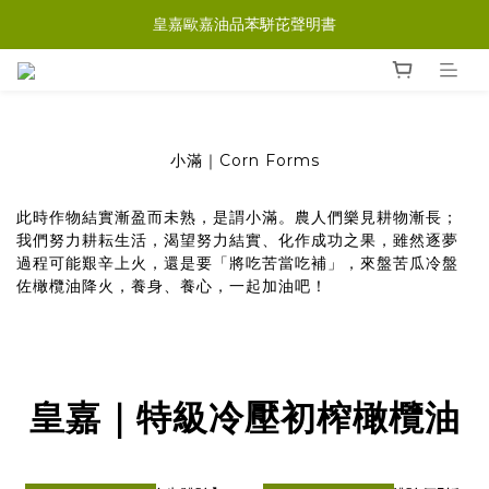
皇嘉歐嘉油品苯駢芘聲明書
小滿｜Corn Forms
此時作物結實漸盈而未熟，是謂小滿。農人們樂見耕物漸長；
我們努力耕耘生活，渴望努力結實、化作成功之果，雖然逐夢
過程可能艱辛上火，還是要「將吃苦當吃補」，來盤苦瓜冷盤
佐橄欖油降火，養身、養心，一起加油吧！
皇嘉｜特級冷壓初榨橄欖油