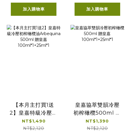
加入購物車
加入購物車
【本月主打買1送
皇嘉協萃雙韻冷壓
2】皇嘉特級冷壓初
初榨橄欖500ml 贈
榨橄欖油
皇嘉
NT$1,490
NT$1,390
Arbequina
100ml*1+25ml*1
NT$2,120
NT$2,120