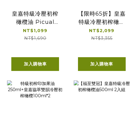
皇嘉特級冷壓初榨
【限時65折】皇嘉
橄欖油 Picual
特級冷壓初榨橄欖
500ml 單入經典提
油 500ml 雙入經
NT$1,099
NT$2,099
盒
典提盒
NT$1,690
NT$3,355
加入購物車
加入購物車