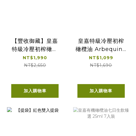
【豐收御藏】皇嘉
皇嘉特級冷壓初榨
特級冷壓初榨橄欖
橄欖油 Arbequina
油 雙入組
500ml 單入經典提
NT$1,990
NT$1,099
盒
NT$2,650
NT$1,690
加入購物車
加入購物車