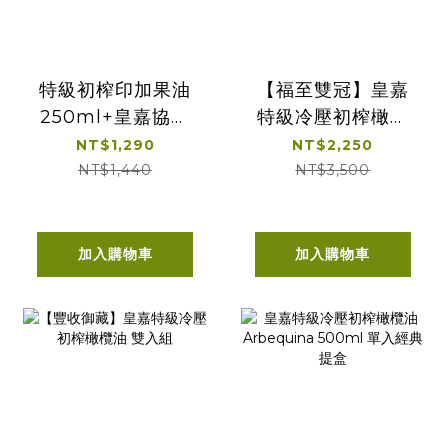
特級初榨印加果油
【福至雙冠】皇嘉
250ml+皇嘉協萃
特級冷壓初榨橄欖
雙韻冷壓初榨橄欖
油500ml 2入組
NT$1,290
NT$2,250
100ml*2
NT$1,440
NT$3,500
加入購物車
加入購物車