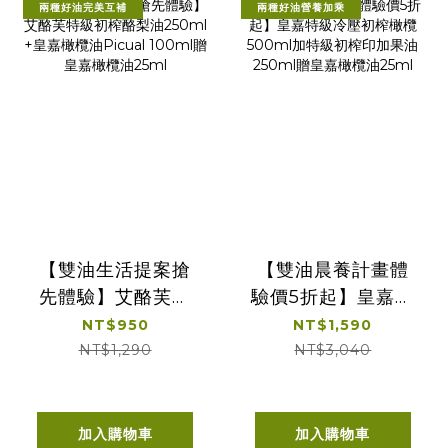
兩種好油完美互補
兩種好油營養加乘
【雙油生活提案搶
【雙油晨養計畫體
先體驗】艾酪芙特
驗價5折起】皇嘉特
級初榨酪梨油
級冷壓初榨橄欖
NT$950
NT$1,590
250ml +皇嘉橄欖
500ml加特級初榨
NT$1,290
NT$3,040
油Picual 100ml贈
印加果油250ml贈
皇嘉橄欖油25ml
皇嘉橄欖油25ml
加入購物車
加入購物車