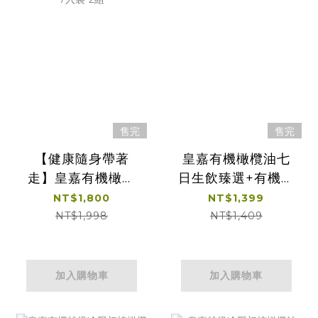
售完
售完
【健康隨身帶著
皇嘉有機橄欖油七
走】皇嘉有機橄欖
日生飲臻選+有機特
油七日生飲臻選
級橄欖油100ml*1
NT$1,800
NT$1,399
25ml 7入裝*2組
NT$1,998
NT$1,409
加入購物車
加入購物車