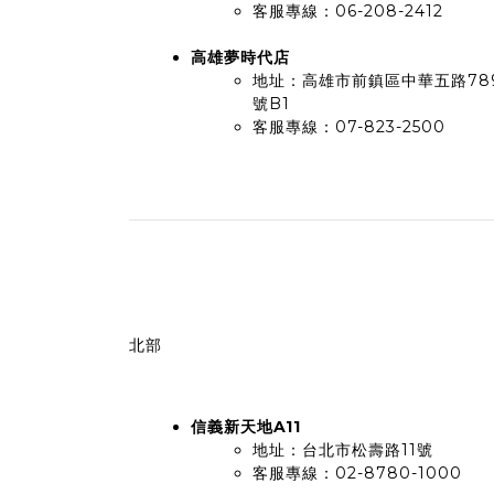
客服專線：06-208-2412
高雄夢時代店
地址：高雄市前鎮區中華五路78
號B1
客服專線：07-823-2500
北部
信義新天地A11
地址：台北市松壽路11號
客服專線：02-8780-1000