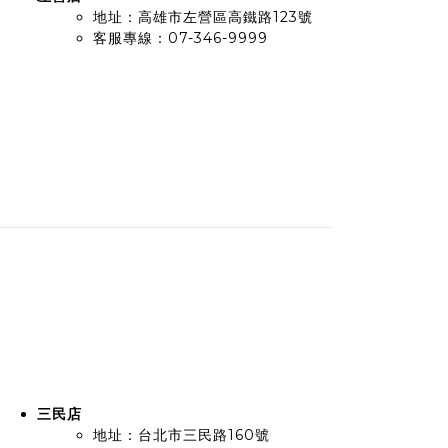
地址：高雄市左營區高鐵路123號
客服專線：07-346-9999
三民店
地址：台北市三民路160號