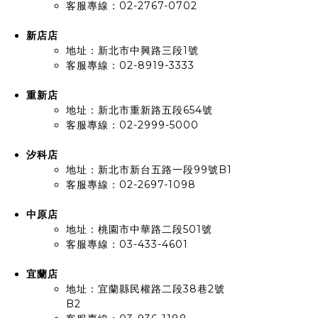
客服專線：02-2767-0702
新店店
地址：新北市中興路三段1號
客服專線：02-8919-3333
重新店
地址：新北市重新路五段654號
客服專線：02-2999-5000
汐科店
地址：新北市新台五路一段99號B1
客服專線：02-2697-1098
中原店
地址：桃園市中華路二段501號
客服專線：03-433-4601
宜蘭店
地址：宜蘭縣民權路二段38巷2號
B2