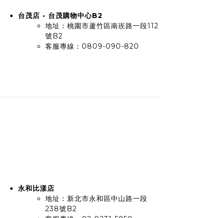
台茂店 - 台茂購物中心B2
地址：桃園市蘆竹區南崁路一段112
號B2
客服專線：0809-090-820
永和比漾店
地址：新北市永和區中山路一段
238號B2