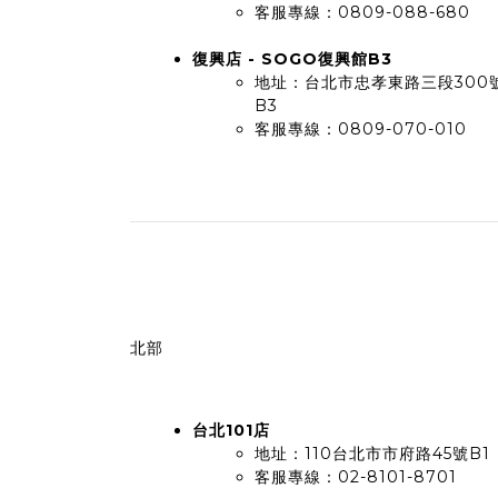
客服專線：0809-088-680
復興店 - SOGO復興館B3
地址：台北市忠孝東路三段300
B3
客服專線：0809-070-010
北部
台北101店
地址：110台北市市府路45號B1
客服專線：02-8101-8701