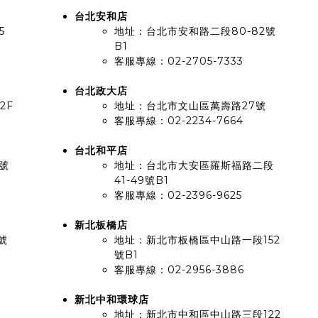
台北安和店
5
地址：台北市安和路二段80-82號
B1
客服專線：02-2705-7333
台北政大店
2F
地址：台北市文山區萬壽路27號
客服專線：02-2234-7664
台北和平店
號
地址：台北市大安區羅斯福路二段
41-49號B1
客服專線：02-2396-9625
新北板橋店
號
地址：新北市板橋區中山路一段152
號B1
客服專線：02-2956-3886
新北中和環球店
地址：新北市中和區中山路三段122