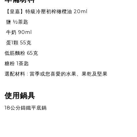
【
皇嘉
】
特級冷壓初榨橄欖油 20ml
鹽 ½茶匙
⽜奶 90ml
蛋1顆 55克
低筋麵粉 65克
糖粉 1茶匙
選配材料 : 當季或您喜愛的⽔果、果乾及堅果
使用鍋具
18公分鑄鐵平底鍋