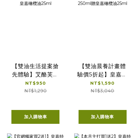
【雙油生活提案搶
【雙油晨養計畫體
先體驗】艾酪芙特
驗價5折起】皇嘉特
級初榨酪梨油
級冷壓初榨橄欖
NT$950
NT$1,590
250ml +皇嘉橄欖
500ml加特級初榨
NT$1,290
NT$3,040
油Picual 100ml贈
印加果油250ml贈
皇嘉橄欖油25ml
皇嘉橄欖油25ml
加入購物車
加入購物車