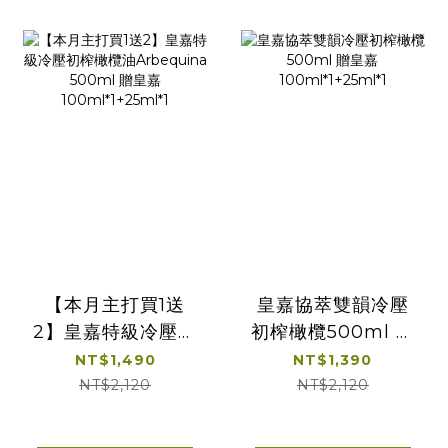
【本月主打買1送
皇嘉協萃雙韻冷壓
2】皇嘉特級冷壓初
初榨橄欖500ml 贈
榨橄欖油
皇嘉
NT$1,490
NT$1,390
Arbequina
100ml*1+25ml*1
NT$2,120
NT$2,120
500ml 贈皇嘉
100ml*1+25ml*1