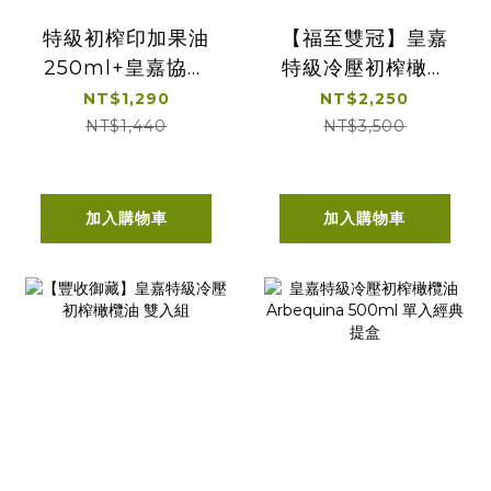
特級初榨印加果油
【福至雙冠】皇嘉
250ml+皇嘉協萃
特級冷壓初榨橄欖
雙韻冷壓初榨橄欖
油500ml 2入組
NT$1,290
NT$2,250
100ml*2
NT$1,440
NT$3,500
加入購物車
加入購物車