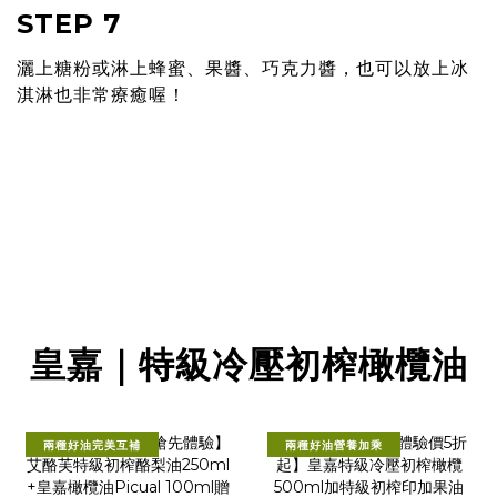
STEP 7
灑上糖粉或淋上蜂蜜、果醬、巧克⼒醬，也可以放上冰
淇淋也非常療癒喔！
皇嘉｜特級冷壓初榨橄欖油
兩種好油完美互補
兩種好油營養加乘