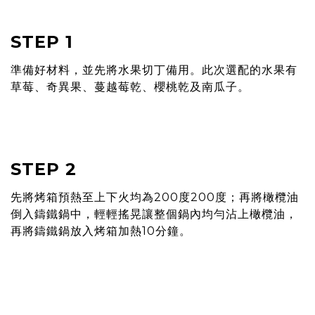
STEP 1
準備好材料，並先將⽔果切丁備用。此次選配的水果有
草莓、奇異果、蔓越莓乾、櫻桃乾及南瓜⼦。
STEP 2
先將烤箱預熱至上下火均為200度200度；再將橄欖油
倒入鑄鐵鍋中，輕輕搖晃讓整個鍋內均勻沾上橄欖油，
再將鑄鐵鍋放入烤箱加熱10分鐘。