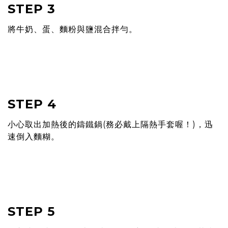
STEP 3
將⽜奶、蛋、麵粉與鹽混合拌勻。
STEP 4
⼩⼼取出加熱後的鑄鐵鍋(務必戴上隔熱⼿套喔！)，迅
速倒入麵糊。
STEP 5