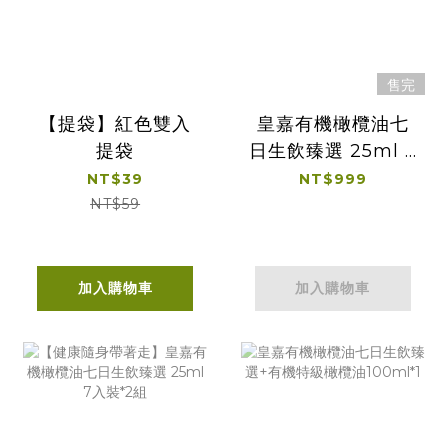
售完
【提袋】紅色雙入
皇嘉有機橄欖油七
提袋
日生飲臻選 25ml 7
入裝
NT$39
NT$999
NT$59
加入購物車
加入購物車