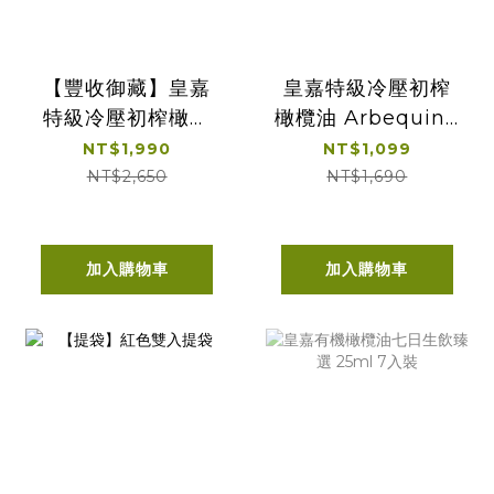
【豐收御藏】皇嘉
皇嘉特級冷壓初榨
特級冷壓初榨橄欖
橄欖油 Arbequina
油 雙入組
500ml 單入經典提
NT$1,990
NT$1,099
盒
NT$2,650
NT$1,690
加入購物車
加入購物車