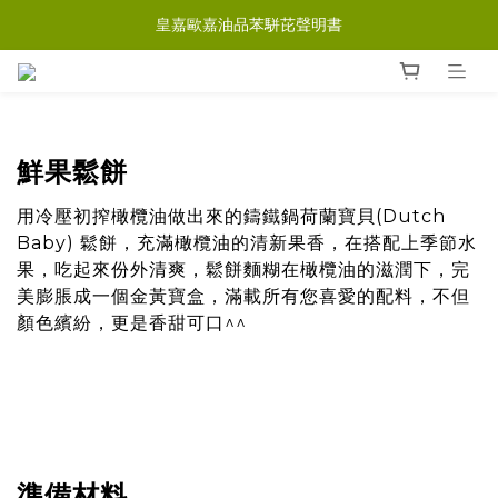
皇嘉歐嘉油品苯駢芘聲明書
鮮果鬆餅
⽤冷壓初搾橄欖油做出來的鑄鐵鍋荷蘭寶⾙(Dutch
Baby) 鬆餅，充滿橄欖油的清新果香，在搭配上季節⽔
果，吃起來份外清爽，鬆餅麵糊在橄欖油的滋潤下，完
美膨脹成一個⾦黃寶盒，滿載所有您喜愛的配料，不但
顏⾊繽紛，更是香甜可口^^
準備材料