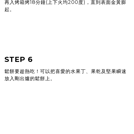
再入烤箱烤18分鐘(上下火均200度)，直到表⾯⾦黃膨
起。
STEP 6
鬆餅要趁熱吃！可以把喜愛的⽔果丁、果乾及堅果瞬速
放入剛出爐的鬆餅上。