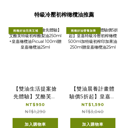
特級冷壓初榨橄欖油推薦
兩種好油完美互補
兩種好油營養加乘
【雙油生活提案搶
【雙油晨養計畫體
先體驗】艾酪芙特
驗價5折起】皇嘉特
級初榨酪梨油
級冷壓初榨橄欖
NT$950
NT$1,590
250ml +皇嘉橄欖
500ml加特級初榨
NT$1,290
NT$3,040
油Picual 100ml贈
印加果油250ml贈
加入購物車
加入購物車
皇嘉橄欖油25ml
皇嘉橄欖油25ml