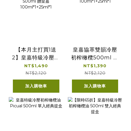
【本月主打買1送
皇嘉協萃雙韻冷壓
2】皇嘉特級冷壓初
初榨橄欖500ml 贈
榨橄欖油
皇嘉
NT$1,490
NT$1,390
Arbequina
100ml*1+25ml*1
NT$2,120
NT$2,120
500ml 贈皇嘉
加入購物車
加入購物車
100ml*1+25ml*1