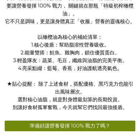
要讓營養發揮 100% 戰力， 關鍵就在那瓶「特級初榨橄欖
油」。
它不只是調味，更是讓身體真正「收服」營養的靈魂核心。
以橄欖油為核心的補給清單：
1.核心後盾：幫助脂溶性營養吸收。
2.能量雙搭：鮭魚、雞胸肉，鎖住優質蛋白。
3.輕盈隊友：蔬菜、毛豆，纖維與油脂的完美平衡。
4.亮采點綴：藍莓、香蕉，好油護航透亮氣色。
★貼心提醒： 除了上述食材，搭配優格、黑巧克力也能引
出風味層次。
選對核心油脂，就是對身體最划算的長期投資。
別讓好食材孤軍奮戰，今天就幫它們找回最強後盾。
準備好讓營養發揮 100% 戰力了嗎？