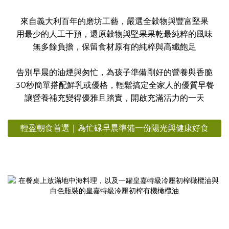
來自義大利百年的磨坊工藝，嚴選全穀物與豐富堅果
用最少的人工干預，還原穀物與堅果果乾最純粹的風味
無多餘負擔，保留食材原有的純粹與高纖飽足
告別早晨的油煙與匆忙，為孩子準備剛好的營養與香脆
30秒簡單搭配鮮乳或優格，輕鬆搞定全家人的優質早餐
讓營養補充變得優雅且踏實，開啟充滿活力的一天
輕盈朝食首選｜為忙碌早晨準備一份陽光與健康好食