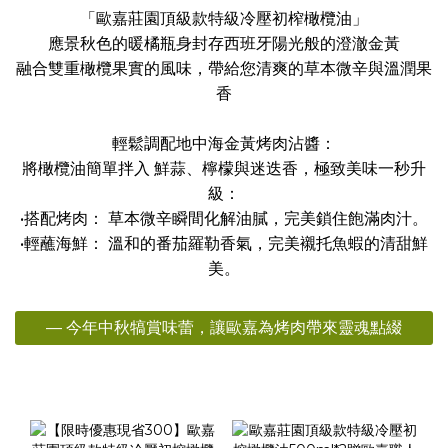
「歐嘉莊園頂級款特級冷壓初榨橄欖油」
應景秋色的暖橘瓶身封存西班牙陽光般的澄澈金黃
融合雙重橄欖果實的風味，帶給您清爽的草本微辛與溫潤果
香
輕鬆調配地中海金黃烤肉沾醬：
將橄欖油簡單拌入 鮮蒜、檸檬與迷迭香，極致美味一秒升
級：
•搭配烤肉： 草本微辛瞬間化解油膩，完美鎖住飽滿肉汁。
•輕蘸海鮮： 溫和的番茄羅勒香氣，完美襯托魚蝦的清甜鮮
美。
— 今年中秋犒賞味蕾，讓歐嘉為烤肉帶來靈魂點綴