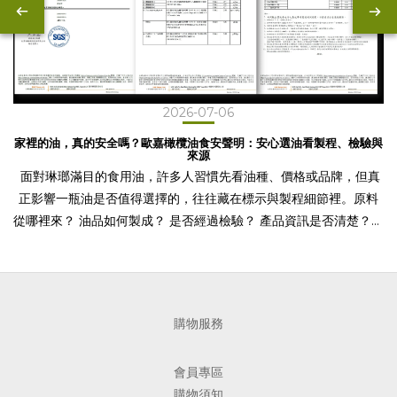
2026-07-06
家裡的油，真的安全嗎？歐嘉橄欖油食安聲明：安心選油看製程、檢驗與
來源
面對琳瑯滿目的食用油，許多人習慣先看油種、價格或品牌，但真
正影響一瓶油是否值得選擇的，往往藏在標示與製程細節裡。原料
從哪裡來？ 油品如何製成？ 是否經過檢驗？ 產品資訊是否清楚？這
些問題，都是挑選日常用油時值得確認的依據。食用油中的苯(a)駢
芘從哪裡來？苯(a)駢芘（Benzo[a]pyrene，BaP）並不是食品刻
意添加的成分，而是可能在燃燒、煙燻、高溫加工，或原料乾燥與
製程條件控管不佳時形成的污染物。 因此，當食用油安全議題受到
購物服務
關注時，消費者不必只針對某一種油產生疑慮，更重要的是了解產
品的製程、來源與檢驗資訊。選擇日常用油，可以先看三件事一、
會員專區
製程是否清楚不同油品的製作方式不同，產品標示是否清楚，是判
購物須知