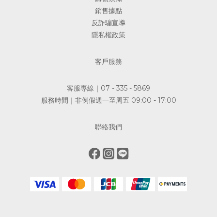
斷油品的重要起點。 歐嘉 Casa Del Agua 為西班牙原裝進口特級
銷售據點
初榨橄欖油，採用機械與物理方式萃取，未經化學精煉與高溫脫臭
反詐騙宣導
處理，呈現特級初榨橄欖油原有的果香與風味。 消費者在選購時，
隱私權政策
也可以留意產品是否清楚標示油品種類、原產地、製造方式與保存
資訊。二、是否具有檢驗依據食品安全不能只靠文字宣稱，檢驗資
料才能提供更具體的參考。 歐嘉 Casa Del Agua 透過第三方檢驗
客戶服務
進行產品品質把關，相關檢驗資訊依品牌公開資料與各批次檢驗結
果為準。 查看檢驗報告時，除了確認檢驗結果，也應留意產品名
客服專線｜07 - 335 - 5869
稱、送驗日期、檢驗項目與批次資訊，才能更完整地理解報告內
服務時間｜非例假週一至周五 09:00 - 17:00
容。三、產品來源與標示是否清楚一瓶食用油，應具備清楚的原產
地、進口商、容量、保存期限與保存方式等基本資訊。 歐嘉 Casa
聯絡我們
Del Agua 為西班牙原裝進口，產品依台灣食品安全相關規範辦理
進口與管理，讓消費者能透過包裝標示了解產品基本來源。 資訊清
楚，才能讓選擇更有依據。歐嘉橄欖油的日常定位歐嘉 Casa Del
Agua 的產品定位，著重於日常料理與家庭使用。 無論用於沙拉、
麵包沾食、拌麵、香煎、烘烤或一般料理，都能依不同料理方式搭
配使用。 使用任何食用油時，都應避免長時間空燒、反覆加熱，或
將油品加熱至大量冒煙。正確使用與保存，同樣是維持油品品質的