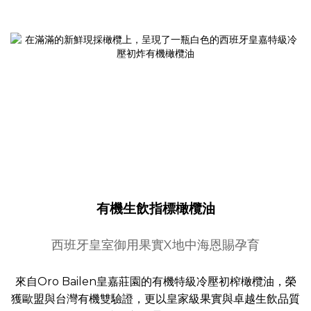
有機生飲指標橄欖油
西班牙皇室御用果實X地中海恩賜孕育
來自Oro Bailen皇嘉莊園的有機特級冷壓初榨橄欖油，榮
獲歐盟與台灣有機雙驗證，更以皇家級果實與卓越生飲品質