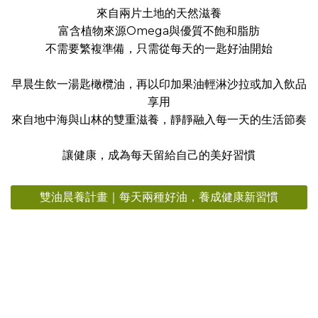
來自兩片土地的天然滋養
富含植物來源Omega與優質不飽和脂肪
不需要繁複準備，只需從每天的一匙好油開始
早晨生飲一湯匙橄欖油，再以印加果油輕淋沙拉或加入飲品
享用
來自地中海與山林的雙重滋養，靜靜融入每一天的生活節奏
讓健康，成為每天留給自己的美好習慣
雙油晨養計畫｜每天兩種好油，養成健康新習慣