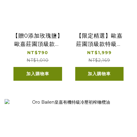
【贈0添加玫瑰鹽】
【限定精選】歐嘉
歐嘉莊園頂級款特
莊園頂級款特級冷
級冷壓初榨橄欖油
壓初榨橄欖油品種
NT$790
NT$1,999
500ml贈粉紅玫瑰
500ml+典釀義大利
NT$1,010
NT$2,169
鹽撒式細鹽 200g*1
經典十年巴薩米克
加入購物車
加入購物車
入
醋/100ml