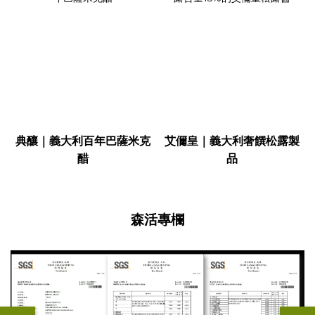
典釀｜義大利百年巴薩米克
艾儞皇｜義大利奢饌松露製
醋
品
森活專欄