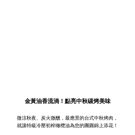
金黃油香流淌！點亮中秋碳烤美味
微涼秋夜、炭火微醺，最應景的台式中秋烤肉，
就讓特級冷壓初榨橄欖油為您的團圓錦上添花！