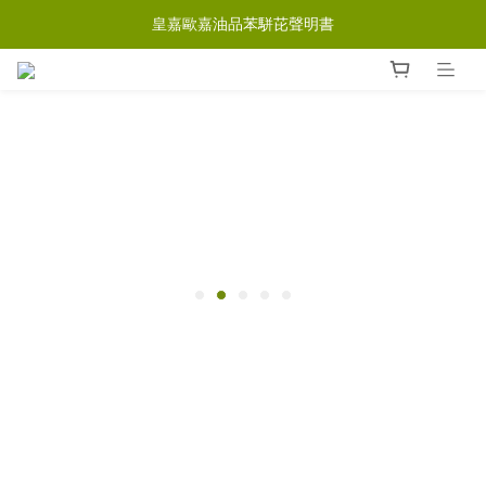
皇嘉歐嘉油品苯駢芘聲明書