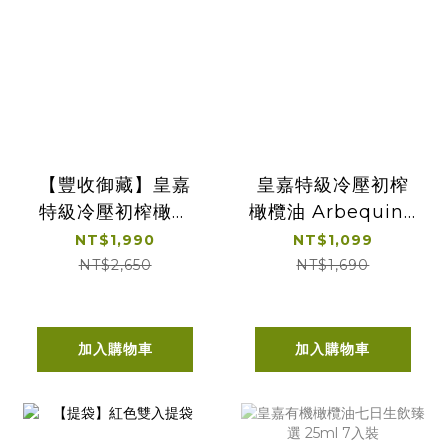
【豐收御藏】皇嘉
皇嘉特級冷壓初榨
特級冷壓初榨橄欖
橄欖油 Arbequina
油 雙入組
500ml 單入經典提
NT$1,990
NT$1,099
盒
NT$2,650
NT$1,690
加入購物車
加入購物車