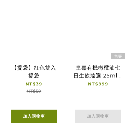
售完
【提袋】紅色雙入
皇嘉有機橄欖油七
提袋
日生飲臻選 25ml 7
入裝
NT$39
NT$999
NT$59
加入購物車
加入購物車