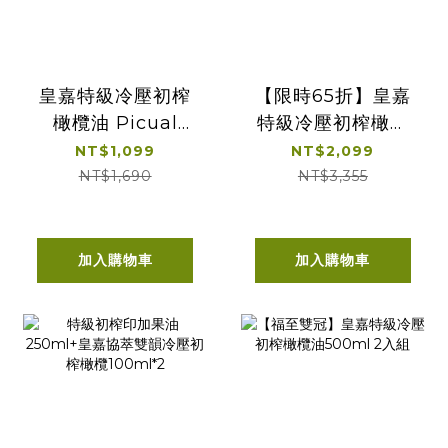
皇嘉特級冷壓初榨
【限時65折】皇嘉
橄欖油 Picual
特級冷壓初榨橄欖
500ml 單入經典提
油 500ml 雙入經
NT$1,099
NT$2,099
盒
典提盒
NT$1,690
NT$3,355
加入購物車
加入購物車