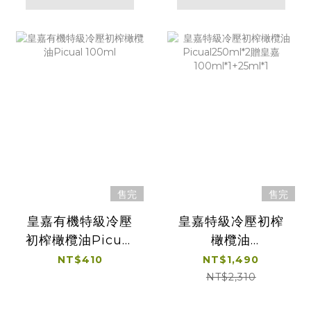
售完
售完
皇嘉有機特級冷壓
皇嘉特級冷壓初榨
初榨橄欖油Picual
橄欖油
100ml
Picual250ml*2贈
NT$410
NT$1,490
皇嘉
NT$2,310
100ml*1+25ml*1