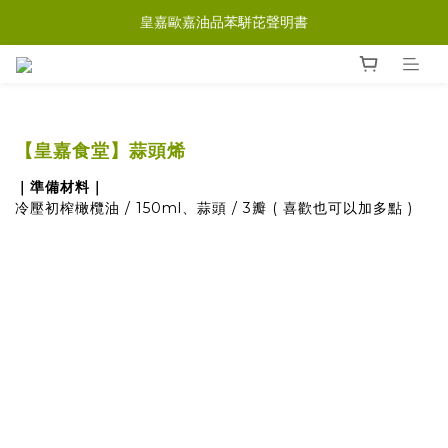
皇嘉歐嘉油品苯駢芘聲明書
【皇嘉食堂】蒜頭烯
｜準備材料｜
冷壓初榨橄欖油 / 150ml
、蒜頭
/ 3瓣 ( 喜歡也可以加多點 )