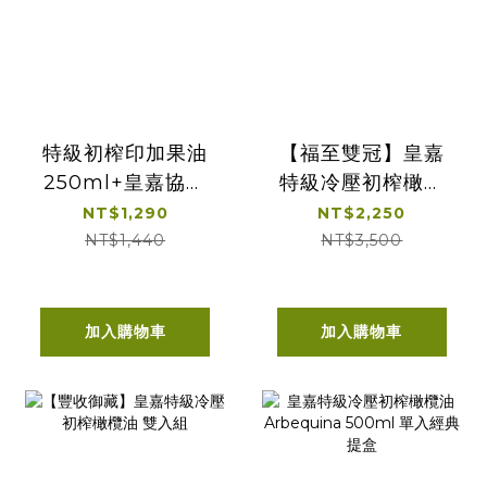
特級初榨印加果油
【福至雙冠】皇嘉
250ml+皇嘉協萃
特級冷壓初榨橄欖
雙韻冷壓初榨橄欖
油500ml 2入組
NT$1,290
NT$2,250
100ml*2
NT$1,440
NT$3,500
加入購物車
加入購物車