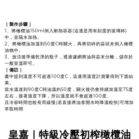
｜製作步驟｜
1、將橄欖油150ml倒入耐熱容器(這邊是用有刻度的玻璃杯)
中，並隔水加熱。
2、將橄欖油加溫到50度C時關火，再將切碎的蒜頭末倒入橄欖
油物中。
3、放涼後準備乾淨的瓶子，透過濾網將油與蒜末分離，儲存於
一般室溫即可。
｜備註｜
書中提到溫度不可超過100度C，這邊用溫度計測量得到下面結
果。
當水溫達到90度C時油溫約50度，關火後仍會持續加溫至75度
左右，接著溫度下降，所以溫度就不會超過100度。
且冷卻時間也較長而緩慢(若直接將油拿開水時降溫較快)可增加
萃取時間
皇嘉｜特級冷壓初榨橄欖油