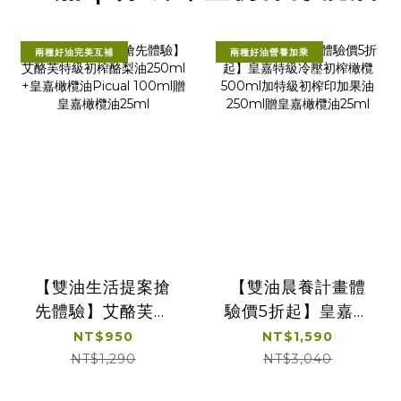
兩種好油完美互補
兩種好油營養加乘
【雙油生活提案搶
【雙油晨養計畫體
先體驗】艾酪芙特
驗價5折起】皇嘉特
級初榨酪梨油
級冷壓初榨橄欖
NT$950
NT$1,590
250ml +皇嘉橄欖
500ml加特級初榨
NT$1,290
NT$3,040
油Picual 100ml贈
印加果油250ml贈