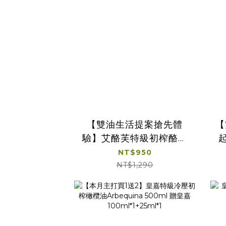
【雙油生活提案搶先體
【
驗】艾酪芙特級初榨酪梨
油250ml +皇嘉橄欖油
欖
NT$950
Picual 100ml贈皇嘉橄欖
果
NT$1,290
油25ml