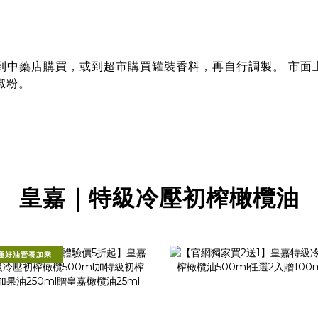
可到中藥店購買，或到超市購買罐裝香料，再自行調製。 市
椒粉。
皇嘉｜特級冷壓初榨橄欖油
種好油營養加乘