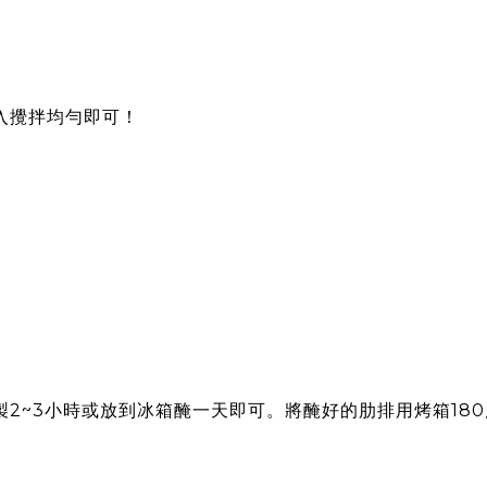
入攪拌均勻即可！
2~3小時或放到冰箱醃一天即可。將醃好的肋排用烤箱180度