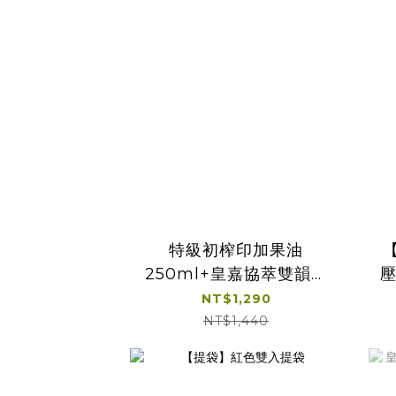
特級初榨印加果油
250ml+皇嘉協萃雙韻冷
壓
壓初榨橄欖100ml*2
NT$1,290
NT$1,440