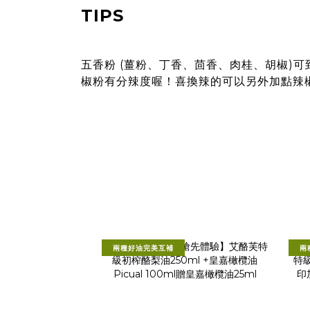
TIPS
五香粉 (薑粉、丁香、茴香、肉桂、胡椒)
椒粉有分辣度喔！喜換辣的可以另外加點辣
兩種好油完美互補
兩