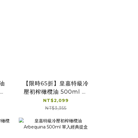
油
【限時65折】皇嘉特級冷
經典
壓初榨橄欖油 500ml 雙
入經典提盒
NT$2,099
NT$3,355