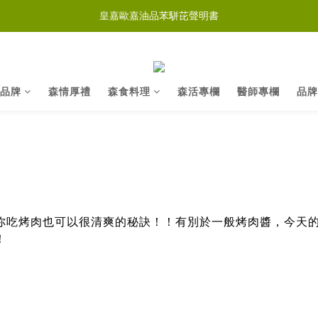
皇嘉歐嘉油品苯駢芘聲明書
品牌
森情厚禮
森食料理
森活專欄
醫師專欄
品牌
你吃烤肉也可以很清爽的秘訣！！有別於一般烤肉醬，今天
！