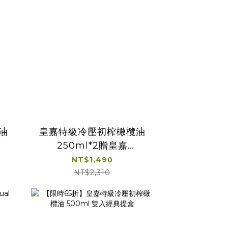
油
皇嘉特級冷壓初榨橄欖油
250ml*2贈皇嘉
100ml*1+25ml*1
NT$1,490
NT$2,310