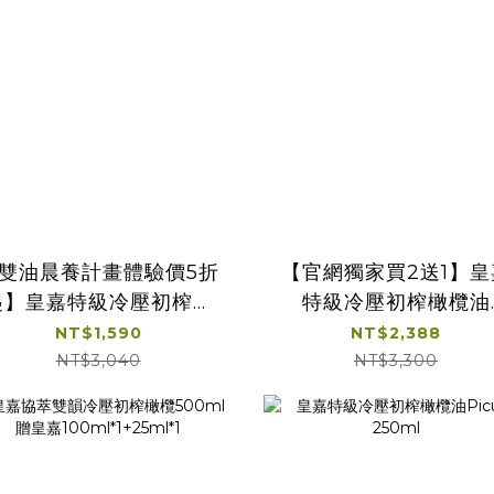
雙油晨養計畫體驗價5折
【官網獨家買2送1】皇
起】皇嘉特級冷壓初榨橄
特級冷壓初榨橄欖油
500ml加特級初榨印加
500ml任選2入贈
NT$1,590
NT$2,388
油250ml贈皇嘉橄欖油
100ml*1
NT$3,040
NT$3,300
25ml