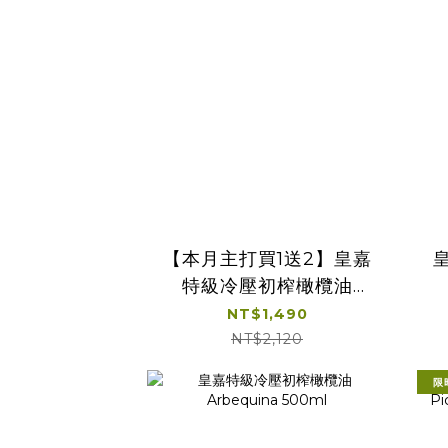
【本月主打買1送2】皇嘉
特級冷壓初榨橄欖油
Arbequina 500ml 贈皇
NT$1,490
嘉100ml*1+25ml*1
NT$2,120
限