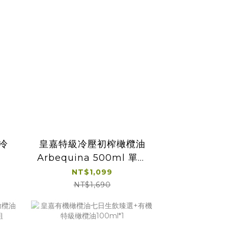
冷
皇嘉特級冷壓初榨橄欖油
Arbequina 500ml 單入
經典提盒
NT$1,099
NT$1,690