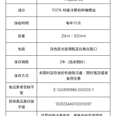
成分
100% 特級冷壓初榨橄欖油
採收時間
每年10月
容量
25ml ~ 500ml
包裝
深色阻光玻璃瓶及抗氧化瓶口
保存期限
2年（指未開封）
未開封請存放於乾燥陰涼處；開封後請儘速
保存方式
食用完畢
食品業者登錄字
E-124993985-00000-1
號
投保產品責任險
130513AKP0001097
字號
請置於陰涼處保存，避免存於高溫環境。