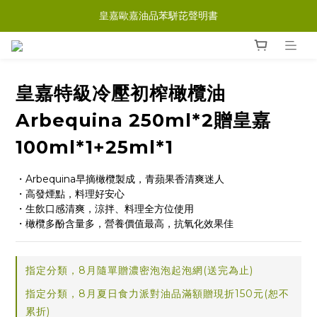
皇嘉歐嘉油品苯駢芘聲明書
皇嘉特級冷壓初榨橄欖油
Arbequina 250ml*2贈皇嘉
100ml*1+25ml*1
・Arbequina早摘橄欖製成，青蘋果香清爽迷人
・高發煙點，料理好安心
・生飲口感清爽，涼拌、料理全方位使用
・橄欖多酚含量多，營養價值最高，抗氧化效果佳
指定分類，8月隨單贈濃密泡泡起泡網(送完為止)
指定分類，8月夏日食力派對油品滿額贈現折150元(恕不
累折)