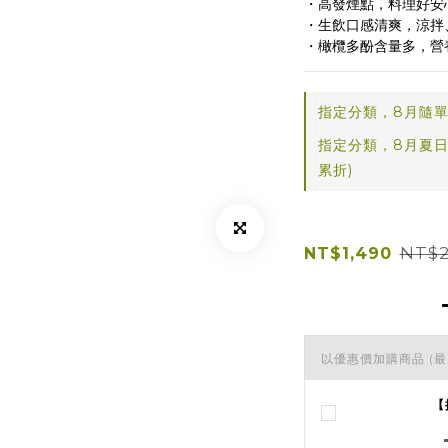
・高發煙點，料理好安
・生飲口感清爽，涼拌
・橄欖多酚含量多，營
指定分類，8月隨單
指定分類，8月夏日
累折)
NT$2
NT$1,490
以優惠價加購商品
(最
【