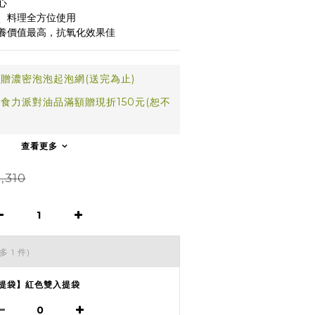
心
、料理全方位使用
養價值最高，抗氧化效果佳
贈濃密泡泡起泡網(送完為止)
食力派對油品滿額贈現折150元(恕不
查看更多
,310
多 1 件)
提袋】紅色雙入提袋