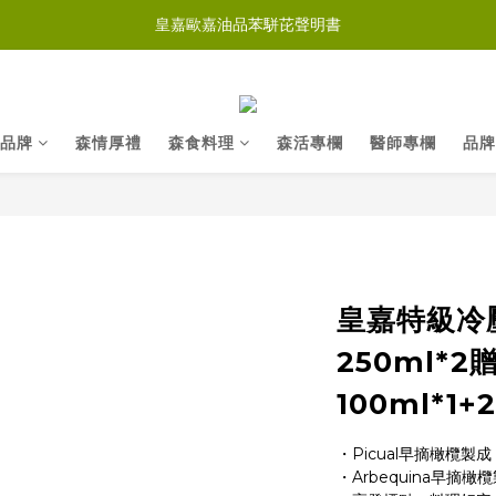
皇嘉歐嘉油品苯駢芘聲明書
品牌
森情厚禮
森食料理
森活專欄
醫師專欄
品牌
皇嘉特級冷
250ml*2
100ml*1+2
・Picual早摘橄欖
・Arbequina早摘