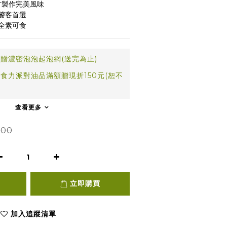
傳配方製作完美風味
饕客首選
全素可食
贈濃密泡泡起泡網(送完為止)
食力派對油品滿額贈現折150元(恕不
查看更多
000
立即購買
加入追蹤清單