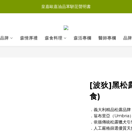
皇嘉歐嘉油品苯駢芘聲明書
品牌
森情厚禮
森食料理
森活專欄
醫師專欄
品牌
[波狄]黑松
食)
．義大利精品松露品牌
．翁布里亞（Umbri
．依循傳統松露獵犬引
．人工嚴格篩選優質天