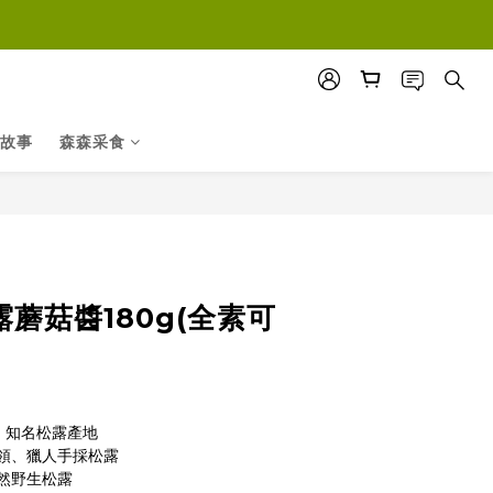
故事
森森采食
立即購買
露蘑菇醬180g(全素可
a）知名松露產地
領、獵人手採松露
然野生松露