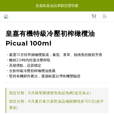
皇嘉歐嘉油品苯駢芘聲明書
皇嘉有機特級冷壓初榨橄欖油
Picual 100ml
・嚴選10月特早摘橄欖製成，蕃茄、青草、核桃香的馥郁芳香
・離枝2小時內控溫冷壓榨取
・高發煙點，品質穩定
・生飲特級冷壓初榨橄欖油推薦
・堅持有機耕作農法，通過歐盟台灣有機雙驗證
指定分類，8月隨單贈濃密泡泡起泡網(送完為止)
指定分類，8月夏日食力派對油品滿額贈現折150元(恕不
累折)