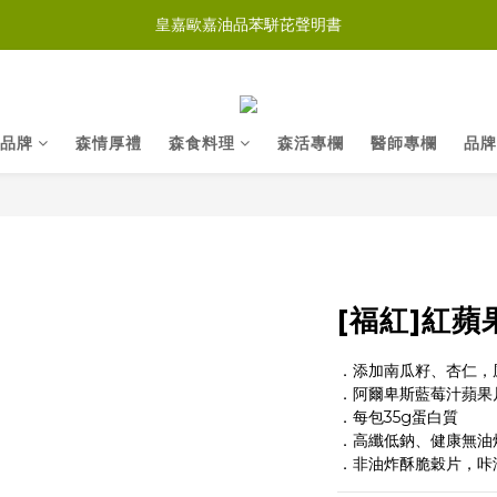
皇嘉歐嘉油品苯駢芘聲明書
品牌
森情厚禮
森食料理
森活專欄
醫師專欄
品牌
[福紅]紅
．添加南瓜籽、杏仁，
．阿爾卑斯藍莓汁蘋果
．每包35g蛋白質
．高纖低鈉、健康無油
．非油炸酥脆穀片，咔