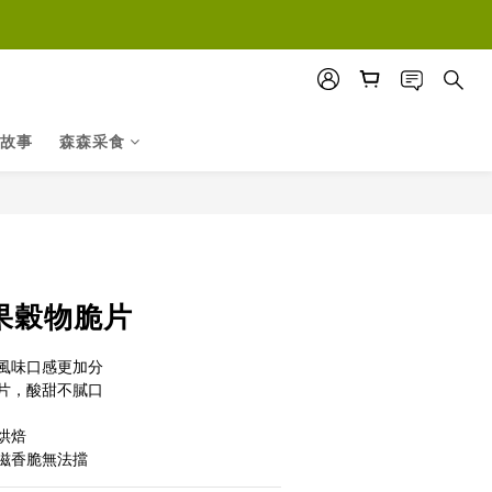
故事
森森采食
立即購買
蘋果穀物脆片
風味口感更加分
片，酸甜不膩口
烘焙
滋香脆無法擋