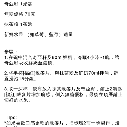
1
奇亞籽
湯匙
70
無糖優格
克
1
抹茶粉
茶匙
新鮮水果
（如草莓、藍莓）適量
步驟：
1.
60ml
4
~1
在碗中混合奇亞籽及
鮮奶，冷藏
小時
晚，讓
奇亞籽吸收鮮奶至濃稠。
2.
[
]
70ml
將半杯
福紅
穀麥片、與抹茶粉及鮮奶
拌勻，靜
15
置浸泡
分鐘。
3.
2
取一深杯，依序放入抹茶穀麥片及奇亞籽，鋪上
湯匙
[
]
福紅
穀麥片增加脆感，倒入無糖優格，最後在頂層鋪上
切好的水果。
Tips:
2
*如果喜歡口感更軟的穀麥片，把步驟
前一晚製作，浸