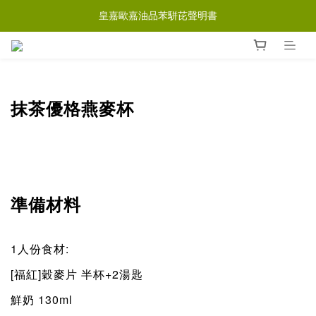
皇嘉歐嘉油品苯駢芘聲明書
抹茶優格燕麥杯
準備材料
1
:
人份
食材
[
]
+2
福紅
穀麥片
半杯
湯匙
130ml
鮮奶