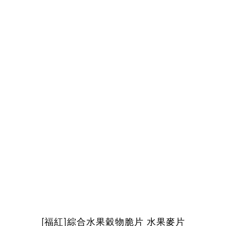
[福紅]綜合水果穀物脆片 水果麥片