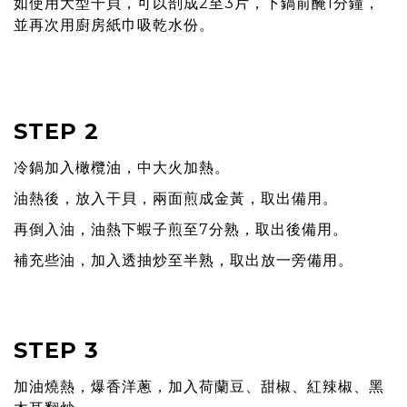
如使用大型干貝，可以剖成2至3片，下鍋前醃1分鐘，
並再次用廚房紙巾吸乾⽔份。
prev
n
STEP 2
冷鍋加入橄欖油，中⼤火加熱。
油熱後，放入干貝，兩⾯煎成金黃，取出備用。
再倒入油，油熱下蝦子煎⾄7分熟，取出後備用。
補充些油，加入透抽炒⾄半熟，取出放一旁備用。
prev
n
STEP 3
加油燒熱，爆香洋蔥，加入荷蘭豆、甜椒、紅辣椒、黑