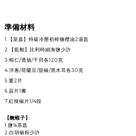
準備材料
1.【皇嘉】特級冷壓初榨橄欖油2湯匙
2.【藍舶】比利時細海鹽少許
3.蝦仁/透抽/⼲⾙各120克
4.洋蔥/荷蘭⾖/甜椒/⿊⽊耳各30克
5.薑2片
6.蒜片1瓣
7.紅辣椒片1/4段
【醃蝦子】
1.鹽⅛茶匙
2.白胡椒粉少許