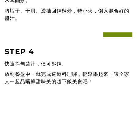
木耳翻炒。
將蝦子、干貝、透抽回鍋翻炒，轉小火，倒入混合好的
醬汁。
prev
next
STEP 4
快速拌勻醬汁，便可起鍋。
放到餐盤中，就完成這道料理囉，輕鬆學起來，讓全家
人一起品嚐鮮甜味美的超下飯美食吧！