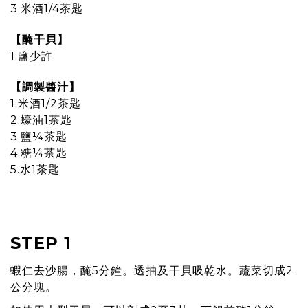
3.米酒1/4茶匙
【醃干貝】
1.鹽少許
【調製醬汁】
1.米酒1/2茶匙
2.蠔油1茶匙
3.鹽¼茶匙
4.糖¼茶匙
5.水1茶匙
prev
n
STEP 1
蝦仁去沙腸，醃5分鐘。透抽及干貝吸乾水。蔬菜切成2
公分塊。