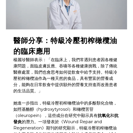
醫師分享：特級冷壓初榨橄欖油
的臨床應用
楊麗珍醫師表示：「在臨床上，我們常遇到患者因各種健
康問題，面臨皮膚反應、吞嚥等各種健康挑戰，除了傳統
醫療處置，我們也會思考如何從飲食中給予支持。特級冷
壓初榨橄欖油作為一種天然的食品，具有豐富的營養成
分，能夠在日常飲食中提供額外的營養支持進而改善患者
的生活品質。」
她進一步指出，特級冷壓初榨橄欖油中的多酚類化合物，
如羥基酪醇（hydroxytyrosol）和橄欖苦苷
（oleuropein），這些成分在研究中顯示具有
抗氧化
和
抗
發炎
的潛力。一項發表於《Wound Repair and
Regeneration》期刊的研究顯示，特級冷壓初榨橄欖油