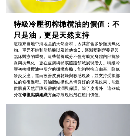
特級冷壓初榨橄欖油的價值：不
只是油，更是天然支持
這種來自地中海地區的天然食材，因其富含多酚類抗氧化
物、單元不飽和脂肪酸以及維他命E，逐漸受到營養界與
臨床醫療的重視。這些營養成分不僅有助於身體內部抗發
炎與抗氧化，更在皮膚與黏膜照護領域展現潛力。特級冷
壓初榨橄欖油中所含的橄欖多酚，能夠對抗自由基、降低
發炎反應，進而改善皮膚乾燥與敏感現象，並支持受損部
位的修復過程。其油脂結構也具備良好的保濕效果，能提
供肌膚天然屏障所需的滋潤與保護。除了皮膚外，這些成
分在
修復黏膜組織
方面亦展現出潛在應用價值。