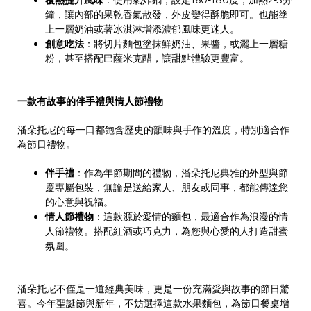
覆熱提升風味
：使用氣炸鍋，設定
160-180
度，加熱
2-3
分
鐘，讓內部的果乾香氣散發，外皮變得酥脆即可。也能塗
上一層奶油或著冰淇淋增添濃郁風味更迷人。
創意吃法
：將切片麵包塗抹鮮奶油、果醬，或灑上一層糖
粉，甚至搭配巴薩米克醋，讓甜點體驗更豐富。
一款有故事的伴手禮與情人節禮物
潘朵托尼的每一口都飽含歷史的韻味與手作的溫度，特別適合作
為節日禮物。
伴手禮
：作為年節期間的禮物，潘朵托尼典雅的外型與節
慶專屬包裝，無論是送給家人、朋友或同事，都能傳達您
的心意與祝福。
情人節禮物
：這款源於愛情的麵包，最適合作為浪漫的情
人節禮物。搭配紅酒或巧克力，為您與心愛的人打造甜蜜
氛圍。
潘朵托尼不僅是一道經典美味，更是一份充滿愛與故事的節日驚
喜。今年聖誕節與新年，不妨選擇這款水果麵包，為節日餐桌增