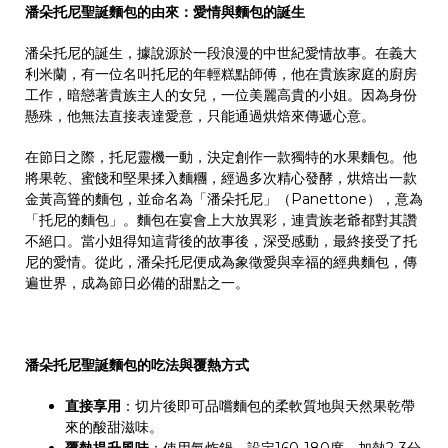
潘朵托尼聖誕麵包的由來：愛情與麵包的誕生
潘朵托尼的誕生，據說源於一段浪漫的中世紀愛情故事。在義大
利米蘭，有一位名叫托尼的年輕糕點師傅，他在貴族家庭的廚房
工作，暗戀著貴族主人的女兒，一位美麗高貴的小姐。因為身份
懸殊，他無法直接表達愛意，只能通過烘焙來傳遞心意。
在節日之際，托尼靈機一動，決定創作一款獨特的水果麵包。他
將果乾、蜜餞和堅果揉入麵糰，經過多次精心發酵，烘焙出一款
金黃高聳的麵包，並命名為「潘朵托尼」（
Panettone
），意為
「托尼的麵包」。麵包在宴會上大放異彩，連貴族老爺都對其讚
不絕口。當小姐得知這背後的故事後，深受感動，最終接受了托
尼的愛情。從此，潘朵托尼便成為象徵愛與幸福的經典麵包，傳
遍世界，成為節日必備的甜點之一。
潘朵托尼聖誕麵包的吃法與覆熱方式
直接享用
：切片後即可品嚐麵包的柔軟質地與天然果乾帶
來的酸甜滋味。