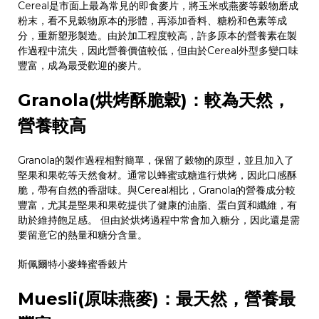
Cereal
是市面上最為常見的即食麥片，將玉米或燕麥等穀物磨成
粉末，看不見穀物原本的形體，再添加香料、糖粉和色素等成
分，重新塑形製造。由於加工程度較高，許多原本的營養素在製
作過程中流失，因此營養價值較低，但由於
Cereal
外型多變口味
豐富，成為最受歡迎的麥片。
Granola(
烘烤酥脆穀
)
：較為天然，
營養較高
Granola
的製作過程相對簡單，保留了穀物的原型，並且加入了
堅果和果乾等天然食材。通常以蜂蜜或糖進行烘烤，因此口感酥
脆，帶有自然的香甜味。與
Cereal
相比，
Granola
的營養成分較
豐富，尤其是堅果和果乾提供了健康的油脂、蛋白質和纖維，有
助於維持飽足感。 但由於烘烤過程中常會加入糖分，因此還是需
要留意它的熱量和糖分含量。
斯佩爾特小麥蜂蜜香穀片
Muesli(
原味燕麥
)
：最天然，營養最