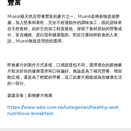
豐富
Muesli
最天然且營養豐富的麥片之一。
Muesli
是將穀物直接壓
扁，加入堅果和果乾，完全不經過額外的調味加工，因此甜味來
自天然食材。由於它的加工程度最低，保留了食材原始的營養成
分，富含纖維、蛋白質和健康脂肪。對於注重純粹飲食的人來
說，
Muesli
無疑是理想的選擇。
即食麥片的製作方式多樣，口感甜度也不同，選擇適合的
穀物麥
片
取決於你的健康需求和口味偏好。無論是為了補充營養、增加
飽足感，還是為了輕鬆的早餐，這三款麥片都能成為你健康生活
的一部分。
森森采食｜穀物麥片推薦
https://www.wko.com.tw/categories/healthy-and-
nutritious-breakfast