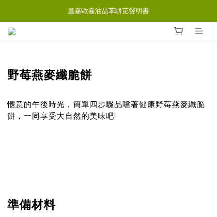
皇嘉歐嘉油品苯駢芘聲明書
野
莓燕麥纖脆餅
愜意的午後時光，簡單四步驟品嚐著健康野莓燕麥纖脆
餅，一同享受大自然的美味吧!
準備材料