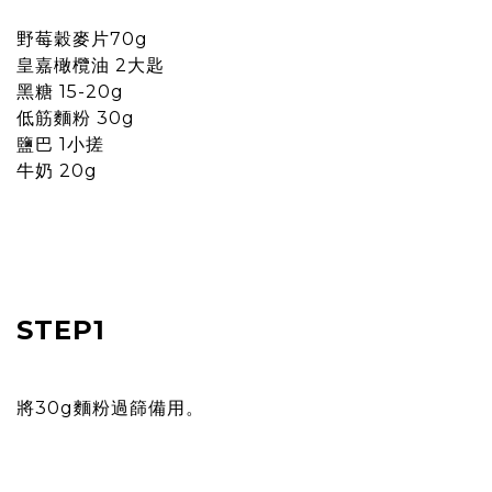
野莓穀麥片70g
皇嘉橄欖油 2大匙
黑糖 15-20g
低筋麵粉 30g
鹽巴 1小搓
牛奶 20g
STEP1
將30g麵粉過篩備用。
prev
n