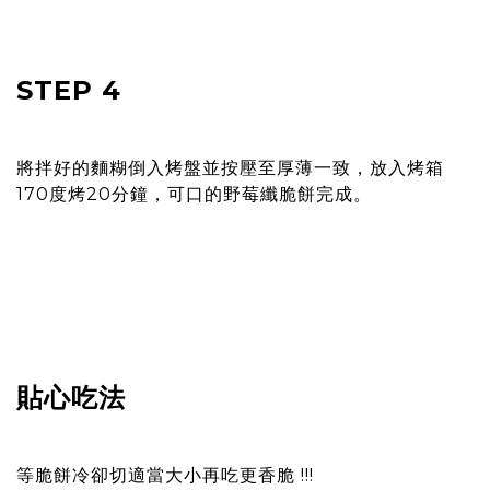
prev
n
STEP 4
將拌好的麵糊倒入烤盤並按壓至厚薄一致，放入烤箱
170度烤20分鐘，可口的野莓纖脆餅完成。
貼心吃法
等脆餅冷卻切適當大小再吃更香脆 !!!