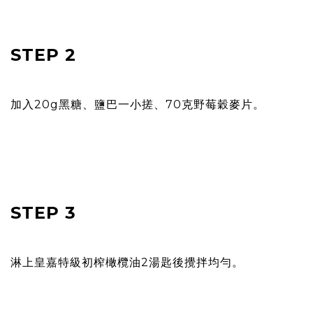
STEP 2
加入20g黑糖、鹽巴一小搓、70克野莓穀麥片。
STEP 3
淋上皇嘉特級初榨橄欖油2湯匙後攪拌均勻。