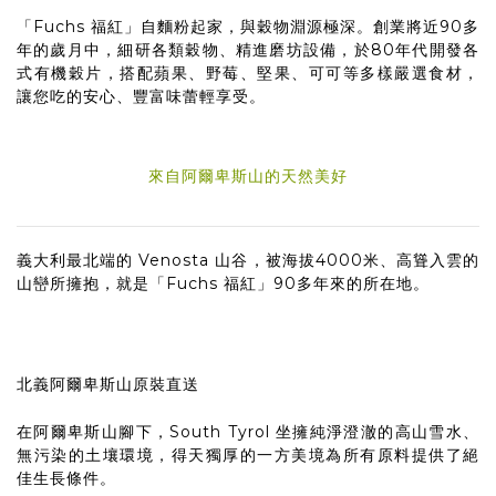
「Fuchs 福紅」自麵粉起家，與穀物淵源極深。創業將近90多
年的歲月中，細研各類穀物、精進磨坊設備，於80年代開發各
式有機穀片，搭配蘋果、野莓、堅果、可可等多樣嚴選食材，
讓您吃的安心、豐富味蕾輕享受。
來自阿爾卑斯山的天然美好
義大利最北端的 Venosta 山谷，被海拔4000米、高聳入雲的
山巒所擁抱，就是「Fuchs 福紅」90多年來的所在地。
北義阿爾卑斯山原裝直送
在阿爾卑斯山腳下，South Tyrol 坐擁純淨澄澈的高山雪水、
無污染的土壤環境，得天獨厚的一方美境為所有原料提供了絕
佳生長條件。