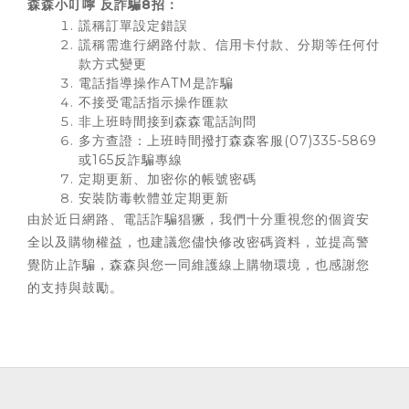
森森小叮嚀 反詐騙8招：
謊稱訂單設定錯誤
謊稱需進行網路付款、信用卡付款、分期等任何付
款方式變更
電話指導操作ATM是詐騙
不接受電話指示操作匯款
非上班時間接到森森電話詢問
多方查證：上班時間撥打森森客服(07)335-5869
或165反詐騙專線
定期更新、加密你的帳號密碼
安裝防毒軟體並定期更新
由於近日網路、電話詐騙猖獗，我們十分重視您的個資安
全以及購物權益，也建議您儘快修改密碼資料，並提高警
覺防止詐騙，森森與您一同維護線上購物環境，也感謝您
的支持與鼓勵。