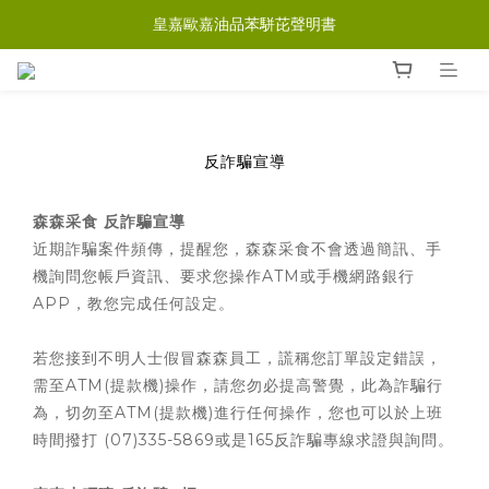
皇嘉歐嘉油品苯駢芘聲明書
反詐騙宣導
森森采食 反詐騙宣導
近期詐騙案件頻傳，提醒您，森森采食不會透過簡訊、手
機詢問您帳戶資訊、要求您操作ATM或手機網路銀行
APP，教您完成任何設定。
若您接到不明人士假冒森森員工，謊稱您訂單設定錯誤，
需至ATM(提款機)操作，請您勿必提高警覺，此為詐騙行
為，切勿至ATM(提款機)進行任何操作，您也可以於上班
時間撥打 (07)335-5869或是165反詐騙專線求證與詢問。