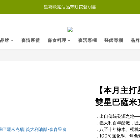
皇嘉歐嘉油品苯駢芘聲明書
品牌
森情厚禮
森食料理
森活專欄
醫師專欄
品牌
【本月主打
雙星巴薩米克
．出自傳統發源之地─
．義大利百年醋廠，匠
．八至十年橡木、櫻桃
．100％無化學、無色