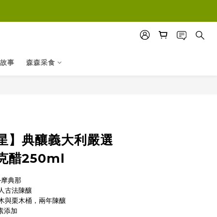
故事
森森采食
立即購買
星】典釀義大利嚴選
醋250ml
─摩典那
人古法陳釀
木與栗木桶，兩年陳釀
素添加