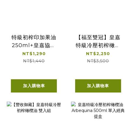
特級初榨印加果油
【福至雙冠】皇嘉
250ml+皇嘉協萃
特級冷壓初榨橄欖
雙韻冷壓初榨橄欖
油500ml 2入組
NT$1,290
NT$2,250
100ml*2
NT$1,440
NT$3,500
加入購物車
加入購物車