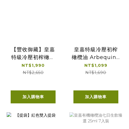
【豐收御藏】皇嘉
皇嘉特級冷壓初榨
特級冷壓初榨橄欖
橄欖油 Arbequina
油 雙入組
500ml 單入經典提
NT$1,990
NT$1,099
盒
NT$2,650
NT$1,690
加入購物車
加入購物車