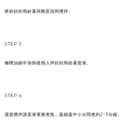
將炒好的馬鈴薯與雞蛋混和攪拌。
STEP 3
橄欖油鍋中加熱後倒入拌好的馬鈴薯蛋液。
STEP 4
適當攪拌讓蛋液逐漸煮熟，蓋鍋蓋中小火悶煮約2~3分鐘。