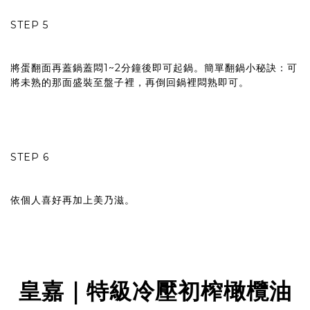
STEP 5
將蛋翻面再蓋鍋蓋悶1~2分鐘後即可起鍋。簡單翻鍋小秘訣：可
將未熟的那面盛裝至盤子裡，再倒回鍋裡悶熟即可。
STEP 6
依個人喜好再加上美乃滋。
皇嘉｜特級冷壓初榨橄欖油