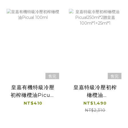
售完
售完
皇嘉有機特級冷壓
皇嘉特級冷壓初榨
初榨橄欖油Picual
橄欖油
100ml
Picual250ml*2贈
NT$410
NT$1,490
皇嘉
NT$2,310
100ml*1+25ml*1