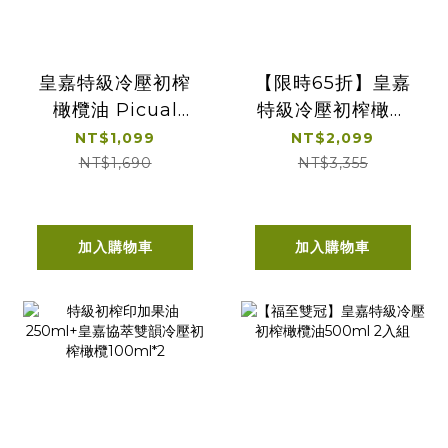
皇嘉特級冷壓初榨
【限時65折】皇嘉
橄欖油 Picual
特級冷壓初榨橄欖
500ml 單入經典提
油 500ml 雙入經
NT$1,099
NT$2,099
盒
典提盒
NT$1,690
NT$3,355
加入購物車
加入購物車