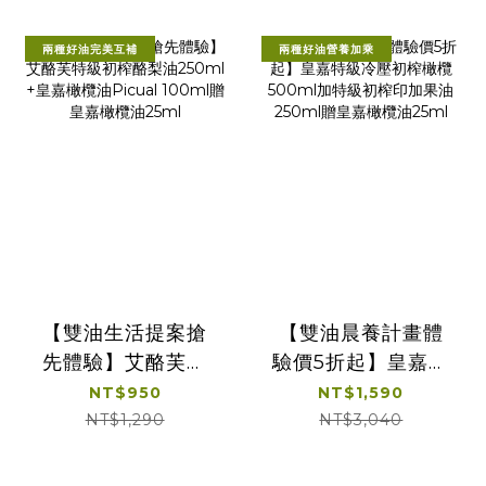
兩種好油完美互補
兩種好油營養加乘
【雙油生活提案搶
【雙油晨養計畫體
先體驗】艾酪芙特
驗價5折起】皇嘉特
級初榨酪梨油
級冷壓初榨橄欖
NT$950
NT$1,590
250ml +皇嘉橄欖
500ml加特級初榨
NT$1,290
NT$3,040
油Picual 100ml贈
印加果油250ml贈
皇嘉橄欖油25ml
皇嘉橄欖油25ml