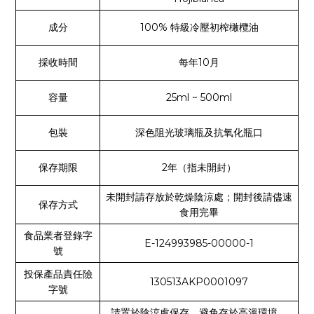
成分
100% 特級冷壓初榨橄欖油
採收時間
每年10月
容量
25ml ~ 500ml
包裝
深色阻光玻璃瓶及抗氧化瓶口
保存期限
2年（指未開封）
未開封請存放於乾燥陰涼處；開封後請儘速
保存方式
食用完畢
食品業者登錄字
E-124993985-00000-1
號
投保產品責任險
130513AKP0001097
字號
請置於陰涼處保存，避免存於高溫環境。