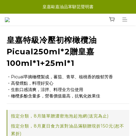
皇嘉歐嘉油品苯駢芘聲明書
皇嘉特級冷壓初榨橄欖油
Picual250ml*2贈皇嘉
100ml*1+25ml*1
・Picual早摘橄欖製成，蕃茄、青草、核桃香的馥郁芳香
・高發煙點，料理好安心
・生飲口感清爽，涼拌、料理全方位使用
・橄欖多酚含量多，營養價值最高，抗氧化效果佳
指定分類，8月隨單贈濃密泡泡起泡網(送完為止)
指定分類，8月夏日食力派對油品滿額贈現折150元(恕不
累折)