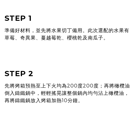
STEP 1
準備好材料，並先將⽔果切丁備用。此次選配的水果有
草莓、奇異果、蔓越莓乾、櫻桃乾及南瓜⼦。
STEP 2
先將烤箱預熱至上下火均為200度200度；再將橄欖油
倒入鑄鐵鍋中，輕輕搖晃讓整個鍋內均勻沾上橄欖油，
再將鑄鐵鍋放入烤箱加熱10分鐘。