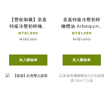
【豐收御藏】皇嘉
皇嘉特級冷壓初榨
特級冷壓初榨橄欖
橄欖油 Arbequina
油 雙入組
500ml 單入經典提
NT$1,990
NT$1,099
盒
NT$2,650
NT$1,690
加入購物車
加入購物車