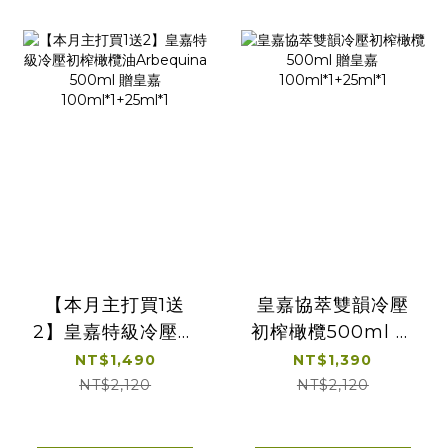
【本月主打買1送
皇嘉協萃雙韻冷壓
2】皇嘉特級冷壓初
初榨橄欖500ml 贈
榨橄欖油
皇嘉
NT$1,490
NT$1,390
Arbequina
100ml*1+25ml*1
NT$2,120
NT$2,120
500ml 贈皇嘉
100ml*1+25ml*1