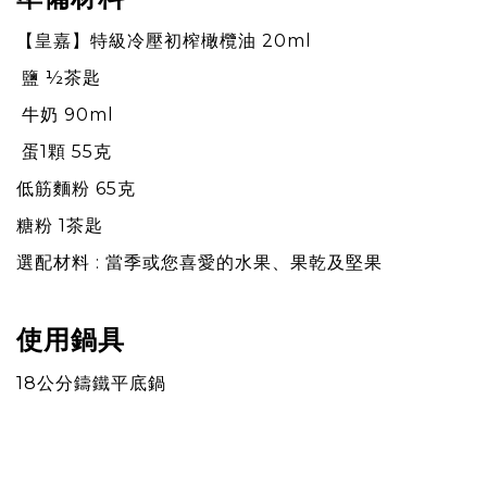
【
皇嘉
】
特級冷壓初榨橄欖油 20ml
鹽 ½茶匙
⽜奶 90ml
蛋1顆 55克
低筋麵粉 65克
糖粉 1茶匙
選配材料 : 當季或您喜愛的⽔果、果乾及堅果
使用鍋具
18公分鑄鐵平底鍋