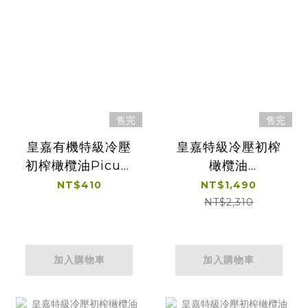
售完
售完
皇嘉有機特級冷壓
皇嘉特級冷壓初榨
初榨橄欖油Picual
橄欖油
100ml
Picual250ml*2贈
NT$410
NT$1,490
皇嘉
NT$2,310
100ml*1+25ml*1
加入購物車
加入購物車