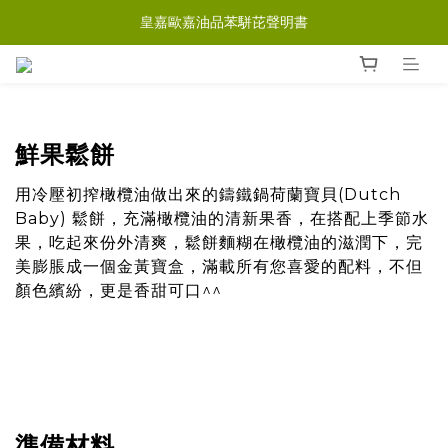
皇嘉歐嘉油品苯駢芘聲明書
鮮果鬆餅
⽤冷壓初搾橄欖油做出來的鑄鐵鍋荷蘭寶⾙(Dutch
Baby) 鬆餅，充滿橄欖油的清新果香，在搭配上季節⽔
果，吃起來份外清爽，鬆餅麵糊在橄欖油的滋潤下，完
美膨脹成一個⾦黃寶盒，滿載所有您喜愛的配料，不但
顏⾊繽紛，更是香甜可口^^
準備材料