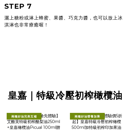
STEP 7
灑上糖粉或淋上蜂蜜、果醬、巧克⼒醬，也可以放上冰
淇淋也非常療癒喔！
皇嘉｜特級冷壓初榨橄欖油
兩種好油完美互補
兩種好油營養加乘