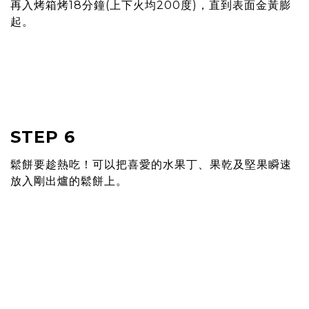
再入烤箱烤18分鐘(上下火均200度)，直到表⾯⾦黃膨
起。
STEP 6
鬆餅要趁熱吃！可以把喜愛的⽔果丁、果乾及堅果瞬速
放入剛出爐的鬆餅上。