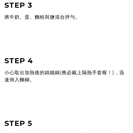
STEP 3
將⽜奶、蛋、麵粉與鹽混合拌勻。
STEP 4
⼩⼼取出加熱後的鑄鐵鍋(務必戴上隔熱⼿套喔！)，迅
速倒入麵糊。
STEP 5