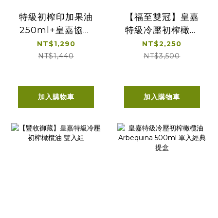
特級初榨印加果油
【福至雙冠】皇嘉
250ml+皇嘉協萃
特級冷壓初榨橄欖
雙韻冷壓初榨橄欖
油500ml 2入組
NT$1,290
NT$2,250
100ml*2
NT$1,440
NT$3,500
加入購物車
加入購物車