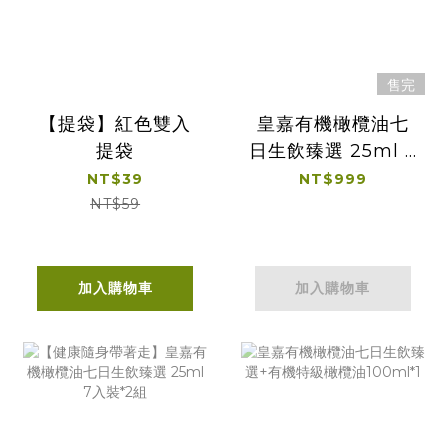
售完
【提袋】紅色雙入
皇嘉有機橄欖油七
提袋
日生飲臻選 25ml 7
入裝
NT$39
NT$999
NT$59
加入購物車
加入購物車