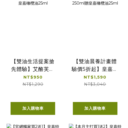
【雙油生活提案搶
【雙油晨養計畫體
先體驗】艾酪芙特
驗價5折起】皇嘉特
級初榨酪梨油
級冷壓初榨橄欖
NT$950
NT$1,590
250ml +皇嘉橄欖
500ml加特級初榨
NT$1,290
NT$3,040
油Picual 100ml贈
印加果油250ml贈
皇嘉橄欖油25ml
皇嘉橄欖油25ml
加入購物車
加入購物車