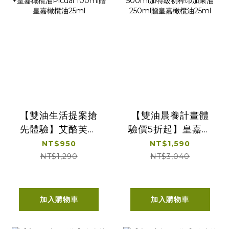
【雙油生活提案搶
【雙油晨養計畫體
先體驗】艾酪芙特
驗價5折起】皇嘉特
級初榨酪梨油
級冷壓初榨橄欖
NT$950
NT$1,590
250ml +皇嘉橄欖
500ml加特級初榨
NT$1,290
NT$3,040
油Picual 100ml贈
印加果油250ml贈
皇嘉橄欖油25ml
皇嘉橄欖油25ml
加入購物車
加入購物車