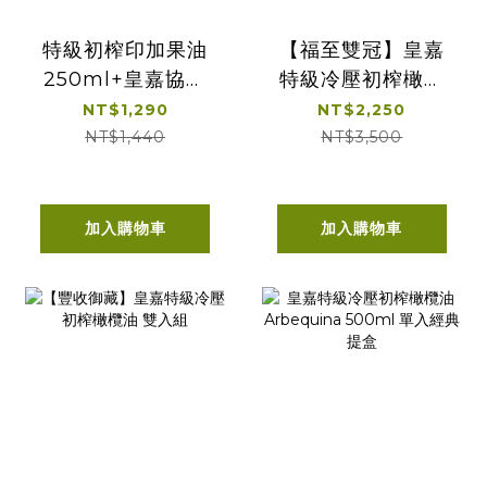
特級初榨印加果油
【福至雙冠】皇嘉
250ml+皇嘉協萃
特級冷壓初榨橄欖
雙韻冷壓初榨橄欖
油500ml 2入組
NT$1,290
NT$2,250
100ml*2
NT$1,440
NT$3,500
加入購物車
加入購物車