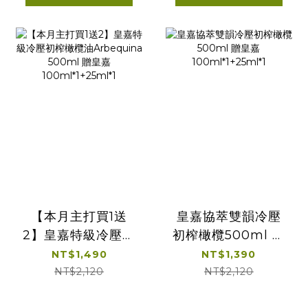
【本月主打買1送
皇嘉協萃雙韻冷壓
2】皇嘉特級冷壓初
初榨橄欖500ml 贈
榨橄欖油
皇嘉
NT$1,490
NT$1,390
Arbequina
100ml*1+25ml*1
NT$2,120
NT$2,120
500ml 贈皇嘉