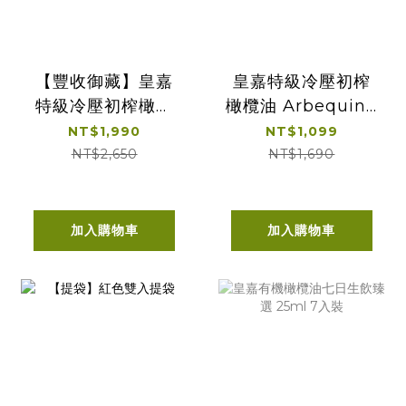
【豐收御藏】皇嘉
皇嘉特級冷壓初榨
特級冷壓初榨橄欖
橄欖油 Arbequina
油 雙入組
500ml 單入經典提
NT$1,990
NT$1,099
盒
NT$2,650
NT$1,690
加入購物車
加入購物車