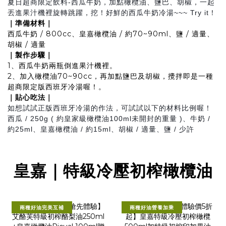
夏日超商限定飲料-西瓜牛奶，
加點橄欖油、鹽巴、胡椒，一起
丟進果汁機裡旋轉跳躍，
挖！好鮮的西瓜牛奶冷湯~~~ Try it！
｜準備材料｜
西瓜牛奶 / 800cc、皇嘉橄欖油 / 約70~90ml、鹽 / 適量、
胡椒 / 適量
｜製作步驟｜
1、西瓜牛奶兩瓶倒進果汁機裡
。
2、加入橄欖油70~90cc，再加點鹽巴及胡椒，攪拌即是一種
超商限定版西班牙冷湯喔！
。
｜貼心吃法｜
如想試試正版西班牙冷湯的作法，可試試以下的材料比例喔！
西瓜 / 250g ( 約皇家級橄欖油100ml未開封的重量 )、牛奶 /
約25ml、皇嘉橄欖油 / 約15ml、
胡椒 / 適量、鹽 / 少許
皇嘉｜特級冷壓初榨橄欖油
兩種好油完美互補
兩種好油營養加乘