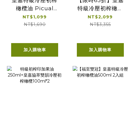
皇嘉特級冷壓初榨
【限時65折】皇嘉
橄欖油 Picual
特級冷壓初榨橄欖
500ml 單入經典提
油 500ml 雙入經
NT$1,099
NT$2,099
盒
典提盒
NT$1,690
NT$3,355
加入購物車
加入購物車