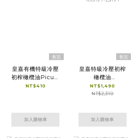
售完
售完
皇嘉有機特級冷壓
皇嘉特級冷壓初榨
初榨橄欖油Picual
橄欖油
100ml
Picual250ml*2贈
NT$410
NT$1,490
皇嘉
NT$2,310
100ml*1+25ml*1
加入購物車
加入購物車