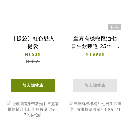
售完
【提袋】紅色雙入
皇嘉有機橄欖油七
提袋
日生飲臻選 25ml 7
入裝
NT$39
NT$999
NT$59
加入購物車
加入購物車