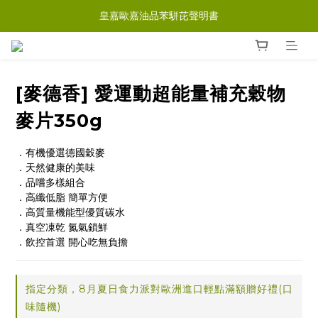
皇嘉歐嘉油品苯駢芘聲明書
[麥德香] 愛運動超能量補充穀物
麥片350g
．有機優選德國穀麥
．天然健康的美味
．品嚐多樣組合
．高纖低脂 簡單方便
．高質量機能型優質碳水
．真空凍乾 氮氣鎖鮮
．飲控首選 開心吃無負擔
指定分類，8月夏日食力派對歐洲進口輕點滿額贈好禮(口
味隨機)