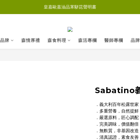
皇嘉歐嘉油品苯駢芘聲明書
品牌
森情厚禮
森食料理
森活專欄
醫師專欄
品牌
Sabatin
．義大利百年松露世家
．多重營養，自然提鮮
．嚴選原料，匠心調配
．完美調味，價值翻倍
．無麩質，非基因改造
．清真認證，素食友善