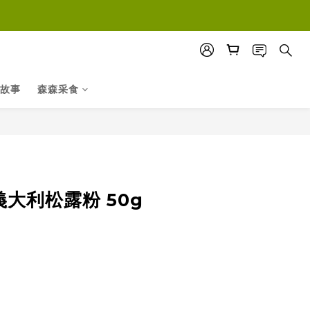
故事
森森采食
立即購買
o義大利松露粉 50g