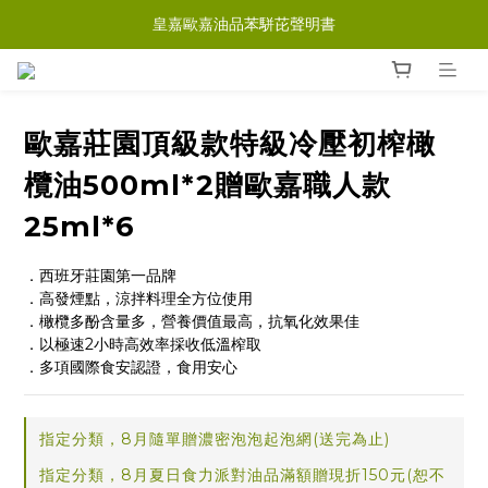
皇嘉歐嘉油品苯駢芘聲明書
歐嘉莊園頂級款特級冷壓初榨橄
欖油500ml*2贈歐嘉職人款
25ml*6
．西班牙莊園第一品牌
．高發煙點，涼拌料理全方位使用
．橄欖多酚含量多，營養價值最高，抗氧化效果佳
．以極速2小時高效率採收低溫榨取
．多項國際食安認證，食用安心
指定分類，8月隨單贈濃密泡泡起泡網(送完為止)
指定分類，8月夏日食力派對油品滿額贈現折150元(恕不