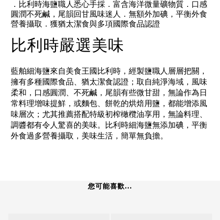
．比利時海鹽職人悉心手採．富含海洋微量礦物質．口感
圓潤不死鹹，尾韻回甘風味迷人．無額外加碘，平衡外食
營養攝取．獲猶太潔食與多項國際食品認證
比利時嚴選美味
藍舶細海鹽來自美食王國比利時，經製鹽職人層層把關，
擁有多種國際食品、猶太潔食認證；取自純淨海域，風味
柔和，口感圓潤、不死鹹，尾韻有些微甘甜，無論作為日
常料理增味提鮮，或麵包、餅乾的烘焙用鹽，都能增添風
味層次；尤其推薦搭配特級初榨橄欖油享用，無論料理、
調醬都有令人驚喜的美味。比利時細海鹽無添加碘，平衡
外食過多營養攝取，美味生活，簡單無負擔。
您可能喜歡...