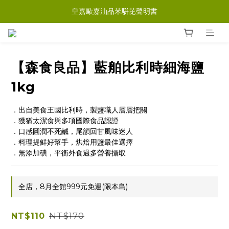
皇嘉歐嘉油品苯駢芘聲明書
【森食良品】藍舶比利時細海鹽
1kg
．出自美食王國比利時，製鹽職人層層把關
．獲猶太潔食與多項國際食品認證
．口感圓潤不死鹹，尾韻回甘風味迷人
．料理提鮮好幫手，烘焙用鹽最佳選擇
．無添加碘，平衡外食過多營養攝取
全店，8月全館999元免運(限本島)
NT$170
NT$110