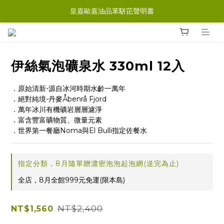
皇嘉歐嘉油品苯駢芘聲明書
伊絲氣泡礦泉水 330ml 12入
．原始清新-源自冰河時期水齡一萬年
．絕對純境-丹麥Åbenrå Fjord
．萬年冰川有機礦岩層層濾淨
．富含豐富礦物質、微量元素
．世界第一餐廳Noma與El Bulli指定佐餐水
指定分類，8月隨單贈濃密泡泡起泡網(送完為止)
全店，8月全館999元免運(限本島)
NT$2,400
NT$1,560