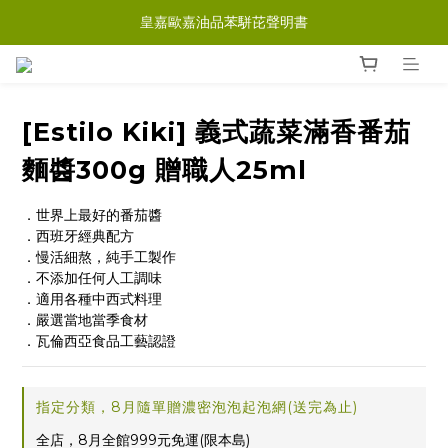
皇嘉歐嘉油品苯駢芘聲明書
[Estilo Kiki] 義式蔬菜滿香番茄
麵醬300g 贈職人25ml
．世界上最好的番茄醬
．西班牙經典配方
．慢活細熬，純手工製作
．不添加任何人工調味
．適用各種中西式料理
．嚴選當地當季食材
．瓦倫西亞食品工藝認證
指定分類，8月隨單贈濃密泡泡起泡網(送完為止)
全店，8月全館999元免運(限本島)