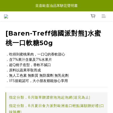
皇嘉歐嘉油品苯駢芘聲明書
[Baren-Treff德國派對熊]水蜜
桃一口軟糖50g
．吃得到蜜桃果肉，一口Q的香軟甜心
．含7%果汁含量及7%水果片
．超Q桃子造型，香軟不膩口
．原料以蔬果萃取而成
．無人工色素 無麩質 無防腐劑 無乳化劑
．IFS規範認可，大小朋友都能放心享用
指定分類，8月隨單贈濃密泡泡起泡網(送完為止)
指定分類，8月夏日食力派對歐洲進口輕點滿額贈好禮(口
味隨機)