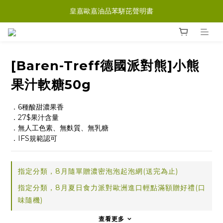
皇嘉歐嘉油品苯駢芘聲明書
[Baren-Treff德國派對熊]小熊
果汁軟糖50g
．6種酸甜濃果香
．27$果汁含量
．無人工色素、無麩質、無乳糖
．IFS規範認可
指定分類，8月隨單贈濃密泡泡起泡網(送完為止)
指定分類，8月夏日食力派對歐洲進口輕點滿額贈好禮(口
味隨機)
查看更多