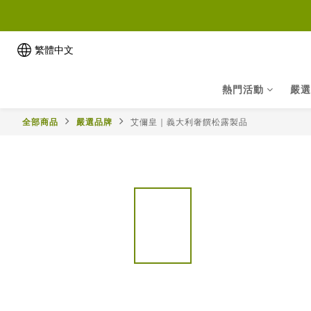
繁體中文
熱門活動
嚴選
全部商品
嚴選品牌
艾儞皇｜義大利奢饌松露製品