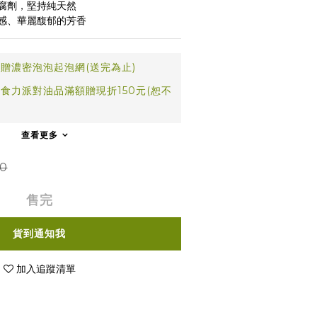
防腐劑，堅持純天然
口感、華麗馥郁的芳香
贈濃密泡泡起泡網(送完為止)
食力派對油品滿額贈現折150元(恕不
查看更多
0
售完
貨到通知我
加入追蹤清單