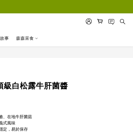
故事
森森采食
皇頂級白松露牛肝菌醬
乾酪、在地牛肝菌菇
義式風味
質穩定，易於保存