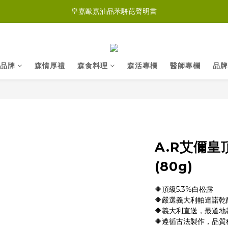
皇嘉歐嘉油品苯駢芘聲明書
品牌
森情厚禮
森食料理
森活專欄
醫師專欄
品牌
A.R艾儞
(80g)
🔶頂級5.3%白松露
🔶嚴選義大利帕達諾
🔶義大利直送，最道地
🔶遵循古法製作，品