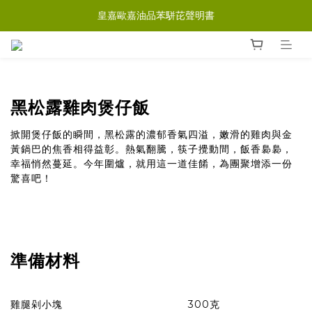
皇嘉歐嘉油品苯駢芘聲明書
黑松露雞肉煲仔飯
掀開煲仔飯的瞬間，黑松露的濃郁香氣四溢，嫩滑的雞肉與金
黃鍋巴的焦香相得益彰。熱氣翻騰，筷子攪動間，飯香裊裊，
幸福悄然蔓延。今年圍爐，就用這一道佳餚，為團聚增添一份
驚喜吧！
準備材料
雞腿剁小塊 300克