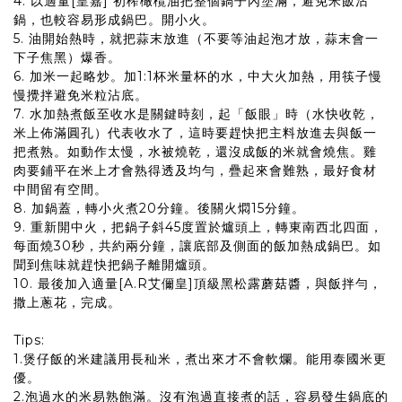
4. 以適量[皇嘉] 初榨橄欖油把整個鍋子內塗滿，避免米飯沾
鍋，也較容易形成鍋巴。開小火。
5. 油開始熱時，就把蒜末放進（不要等油起泡才放，蒜末會一
下子焦黑）爆香。
6. 加米一起略炒。加1:1杯米量杯的水，中大火加熱，用筷子慢
慢攪拌避免米粒沾底。
7. 水加熱煮飯至收水是關鍵時刻，起「飯眼」時（水快收乾，
米上佈滿圓孔）代表收水了，這時要趕快把主料放進去與飯一
把煮熟。如動作太慢，水被燒乾，還沒成飯的米就會燒焦。雞
肉要鋪平在米上才會熟得透及均勻，疊起來會難熟，最好食材
中間留有空間。
8. 加鍋蓋，轉小火煮20分鐘。後關火燜15分鐘。
9. 重新開中火，把鍋子斜45度置於爐頭上，轉東南西北四面，
每面燒30秒，共約兩分鐘，讓底部及側面的飯加熱成鍋巴。如
聞到焦味就趕快把鍋子離開爐頭。
10. 最後加入適量[A.R艾儞皇]頂級黑松露蘑菇醬，與飯拌勻，
撒上蔥花，完成。
Tips:
1.煲仔飯的米建議用長秈米，煮出來才不會軟爛。能用泰國米更
優。
2.泡過水的米易熟飽滿。沒有泡過直接煮的話，容易發生鍋底的