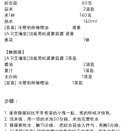
綜合菇 60克
蒜末 2湯匙
米1杯 160克
熱水 160ml
[皇嘉] 冷壓初榨橄欖油 適量
[A.R艾儞皇]頂級黑松露蘑菇醬 適量
蔥花 1條
【醃雞腿】
[A.R艾儞皇]頂級黑松露蘑菇醬 2茶匙
醬油 2湯匙
薑汁 1湯匙
太白粉 1茶匙
[皇嘉] 冷壓初榨橄欖油 1茶匙
步驟：
1. 連骨雞腿剁比平常煮湯的小塊一點，煮的時候才快熟。
2. 洗米後，用一倍的水泡30分鐘。米泡完瀝乾水
3. 雞腿擦乾水，醃15分鐘。 把綜合菇放入拌勻，再醃5分鐘。