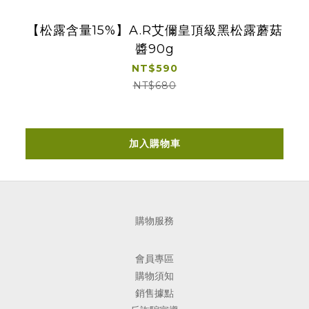
【松露含量15%】A.R艾儞皇頂級黑松露蘑菇
醬90g
NT$590
NT$680
加入購物車
購物服務
會員專區
購物須知
銷售據點