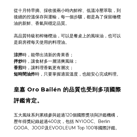
從十月特早摘、採收後兩小時內鮮榨、低溫冷壓萃取，到
後續的控溫保存與運輸，每一個步驟，都是為了保留橄欖
油的新鮮、香氣與穩定品質。
高品質特級初榨橄欖油，可以是餐桌上的風味油，也可以
是廚房裡每天使用的料理油。
涼拌
時，能帶出清新的青果香；
拌炒
時，讓食材多一層清爽風味；
香煎
時，讓料理香氣更有層次；
短時間油炸
時，只要掌握適當溫度，也能安心完成料理。
皇嘉 Oro Bailén 的品質也受到多項國際
評鑑肯定。
五大風味系列累積參與超過120個國際獎項與評鑑機構，
歷年得獎紀錄超過400次，包括 NYIOOC、Berlin
GOOA、JOOP及EVOOLEUM Top 100等國際評鑑。