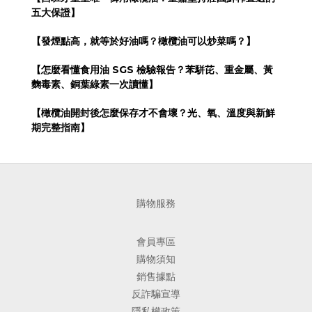
五大保證
】
【
發煙點高，就等於好油嗎？橄欖油可以炒菜嗎？
】
【
怎麼看懂食用油 SGS 檢驗報告？苯駢芘、重金屬、黃
麴毒素、銅葉綠素一次讀懂
】
【
橄欖油開封後怎麼保存才不會壞？光、氧、溫度與新鮮
期完整指南
】
購物服務
會員專區
購物須知
銷售據點
反詐騙宣導
隱私權政策